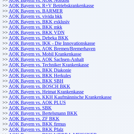
>>
AOK Bayern vs. AOK Nordost
>>
AOK Bayern vs. R+V Betriebskrankenkasse
>>
AOK Bayern vs. BARMER
>>
AOK Bayern vs. vivida bkk
>>
AOK Bayern vs. BKK exklusiv
>>
AOK Bayern vs. BKK mkk
>>
AOK Bayern vs. BKK VDN
>>
AOK Bayern vs. Debeka BKK
>>
AOK Bayern vs. IKK - Die Innovationskasse
>>
AOK Bayern vs. AOK Bremen/Bremerhaven
>>
AOK Bayern vs. Mobil Krankenkasse
>>
AOK Bayern vs. AOK Sachsen-Anhalt
>>
AOK Bayern vs. Techniker Krankenkasse
>>
AOK Bayern vs. BKK Diakonie
>>
AOK Bayern vs. BKK Herkules
>>
AOK Bayern vs. BKK SBH
>>
AOK Bayern vs. BOSCH BKK
>>
AOK Bayern vs. Heimat Krankenkasse
>>
AOK Bayern vs. KKH Kaufmännische Krankenkasse
>>
AOK Bayern vs. AOK PLUS
>>
AOK Bayern vs. SBK
>>
AOK Bayern vs. Bertelsmann BKK
>>
AOK Bayern vs. ZF BKK
>>
AOK Bayern vs. BKK firmus
>>
AOK Bayern vs. BKK Pfalz