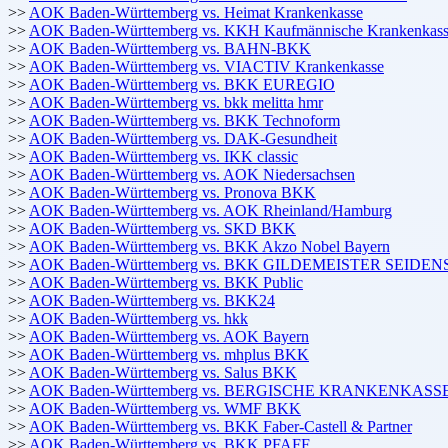
>>
AOK Baden-Württemberg vs. Heimat Krankenkasse
>>
AOK Baden-Württemberg vs. KKH Kaufmännische Krankenkas
>>
AOK Baden-Württemberg vs. BAHN-BKK
>>
AOK Baden-Württemberg vs. VIACTIV Krankenkasse
>>
AOK Baden-Württemberg vs. BKK EUREGIO
>>
AOK Baden-Württemberg vs. bkk melitta hmr
>>
AOK Baden-Württemberg vs. BKK Technoform
>>
AOK Baden-Württemberg vs. DAK-Gesundheit
>>
AOK Baden-Württemberg vs. IKK classic
>>
AOK Baden-Württemberg vs. AOK Niedersachsen
>>
AOK Baden-Württemberg vs. Pronova BKK
>>
AOK Baden-Württemberg vs. AOK Rheinland/Hamburg
>>
AOK Baden-Württemberg vs. SKD BKK
>>
AOK Baden-Württemberg vs. BKK Akzo Nobel Bayern
>>
AOK Baden-Württemberg vs. BKK GILDEMEISTER SEIDE
>>
AOK Baden-Württemberg vs. BKK Public
>>
AOK Baden-Württemberg vs. BKK24
>>
AOK Baden-Württemberg vs. hkk
>>
AOK Baden-Württemberg vs. AOK Bayern
>>
AOK Baden-Württemberg vs. mhplus BKK
>>
AOK Baden-Württemberg vs. Salus BKK
>>
AOK Baden-Württemberg vs. BERGISCHE KRANKENKASS
>>
AOK Baden-Württemberg vs. WMF BKK
>>
AOK Baden-Württemberg vs. BKK Faber-Castell & Partner
>>
AOK Baden-Württemberg vs. BKK PFAFF