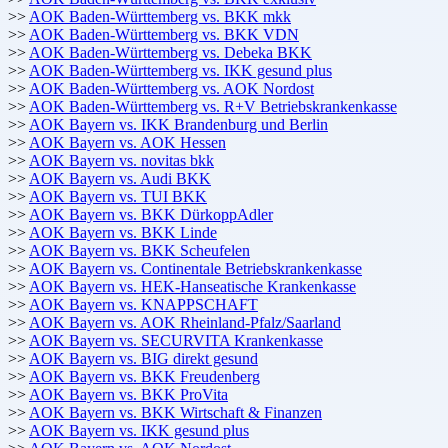
>>
AOK Baden-Württemberg vs. BKK mkk
>>
AOK Baden-Württemberg vs. BKK VDN
>>
AOK Baden-Württemberg vs. Debeka BKK
>>
AOK Baden-Württemberg vs. IKK gesund plus
>>
AOK Baden-Württemberg vs. AOK Nordost
>>
AOK Baden-Württemberg vs. R+V Betriebskrankenkasse
>>
AOK Bayern vs. IKK Brandenburg und Berlin
>>
AOK Bayern vs. AOK Hessen
>>
AOK Bayern vs. novitas bkk
>>
AOK Bayern vs. Audi BKK
>>
AOK Bayern vs. TUI BKK
>>
AOK Bayern vs. BKK DürkoppAdler
>>
AOK Bayern vs. BKK Linde
>>
AOK Bayern vs. BKK Scheufelen
>>
AOK Bayern vs. Continentale Betriebskrankenkasse
>>
AOK Bayern vs. HEK-Hanseatische Krankenkasse
>>
AOK Bayern vs. KNAPPSCHAFT
>>
AOK Bayern vs. AOK Rheinland-Pfalz/Saarland
>>
AOK Bayern vs. SECURVITA Krankenkasse
>>
AOK Bayern vs. BIG direkt gesund
>>
AOK Bayern vs. BKK Freudenberg
>>
AOK Bayern vs. BKK ProVita
>>
AOK Bayern vs. BKK Wirtschaft & Finanzen
>>
AOK Bayern vs. IKK gesund plus