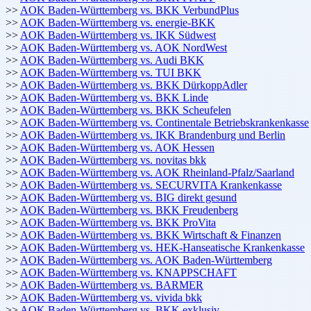
>>
AOK Baden-Württemberg vs. BKK VerbundPlus
>>
AOK Baden-Württemberg vs. energie-BKK
>>
AOK Baden-Württemberg vs. IKK Südwest
>>
AOK Baden-Württemberg vs. AOK NordWest
>>
AOK Baden-Württemberg vs. Audi BKK
>>
AOK Baden-Württemberg vs. TUI BKK
>>
AOK Baden-Württemberg vs. BKK DürkoppAdler
>>
AOK Baden-Württemberg vs. BKK Linde
>>
AOK Baden-Württemberg vs. BKK Scheufelen
>>
AOK Baden-Württemberg vs. Continentale Betriebskrankenkasse
>>
AOK Baden-Württemberg vs. IKK Brandenburg und Berlin
>>
AOK Baden-Württemberg vs. AOK Hessen
>>
AOK Baden-Württemberg vs. novitas bkk
>>
AOK Baden-Württemberg vs. AOK Rheinland-Pfalz/Saarland
>>
AOK Baden-Württemberg vs. SECURVITA Krankenkasse
>>
AOK Baden-Württemberg vs. BIG direkt gesund
>>
AOK Baden-Württemberg vs. BKK Freudenberg
>>
AOK Baden-Württemberg vs. BKK ProVita
>>
AOK Baden-Württemberg vs. BKK Wirtschaft & Finanzen
>>
AOK Baden-Württemberg vs. HEK-Hanseatische Krankenkasse
>>
AOK Baden-Württemberg vs. AOK Baden-Württemberg
>>
AOK Baden-Württemberg vs. KNAPPSCHAFT
>>
AOK Baden-Württemberg vs. BARMER
>>
AOK Baden-Württemberg vs. vivida bkk
>>
AOK Baden-Württemberg vs. BKK exklusiv