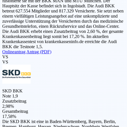
fusionierte sie mit der BKK MAN und MTU München. Der
Hauptsitz der Kasse befindet sich in Ingolstadt. Die Audi BKK
betreut 627.554 Mitglieder und 817.329 Versicherte. Sie setzt neben
einem vielfältigen Leistungsangebot auf eine unkomplizierte und
zuverlässige Unterstützung der Versicherten durch das medizinische
Gesundheitstelefon, einen Rückrufservice und das Online-Center.
Die Audi BKK erhebt einen Zusatzbeitrag von 2,60 %, der gesamte
Krankenkassenbeitrag liegt somit bei 17,20 %. Im aktuellen
Krankenkassentest von krankenkasseninfo.de erreichte die Audi
BKK die Testnote 1,5.
Onlineantrag
Antrag (PDF)
VS
VS
SKD BKK
Note 1,9
Zusatzbeitrag
2,98%
Gesamtbeitrag
17,58%
Die SKD BKK ist eine in Baden-Württemberg, Bayern, Berlin,
Bremen, Hamburg, Hessen, Niedersachsen, Nordrhein-Westfalen,