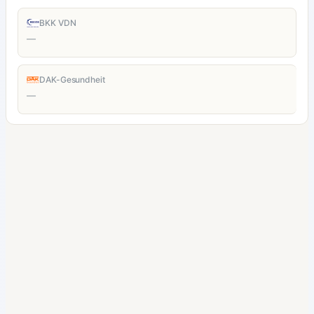
BKK VDN
—
DAK-Gesundheit
—