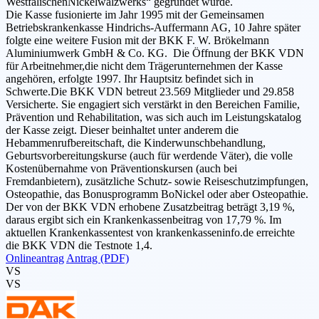
WestfälischenNickelwalzwerks“ gegründet wurde.
Die Kasse fusionierte im Jahr 1995 mit der Gemeinsamen
Betriebskrankenkasse Hindrichs-Auffermann AG, 10 Jahre später
folgte eine weitere Fusion mit der BKK F. W. Brökelmann
Aluminiumwerk GmbH & Co. KG. Die Öffnung der BKK VDN
für Arbeitnehmer,die nicht dem Trägerunternehmen der Kasse
angehören, erfolgte 1997. Ihr Hauptsitz befindet sich in
Schwerte.Die BKK VDN betreut 23.569 Mitglieder und 29.858
Versicherte. Sie engagiert sich verstärkt in den Bereichen Familie,
Prävention und Rehabilitation, was sich auch im Leistungskatalog
der Kasse zeigt. Dieser beinhaltet unter anderem die
Hebammenrufbereitschaft, die Kinderwunschbehandlung,
Geburtsvorbereitungskurse (auch für werdende Väter), die volle
Kostenübernahme von Präventionskursen (auch bei
Fremdanbietern), zusätzliche Schutz- sowie Reiseschutzimpfungen,
Osteopathie, das Bonusprogramm BoNickel oder aber Osteopathie.
Der von der BKK VDN erhobene Zusatzbeitrag beträgt 3,19 %,
daraus ergibt sich ein Krankenkassenbeitrag von 17,79 %. Im
aktuellen Krankenkassentest von krankenkasseninfo.de erreichte
die BKK VDN die Testnote 1,4.
Onlineantrag
Antrag (PDF)
VS
VS