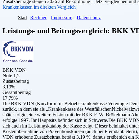
Zusatzbeiträge steigen 2026 auf Rekordhöhe – Jetzt vergleichen und 
Krankenkassen im direkten Vergleich
Start
Rechner
Impressum
Datenschutz
Leistungs- und Beitragsvergleich:
BKK V
BKK VDN
Note 1,5
Zusatzbeitrag
3,19%
Gesamtbeitrag
17,79%
Die BKK VDN (Kurzform für Betriebskrankenkasse Vereinigte Deutsch
zurück, in dem sie als „Krankenkasse des WestfälischenNickelwalzw
später folgte eine weitere Fusion mit der BKK F. W. Brökelmann
erfolgte 1997. Ihr Hauptsitz befindet sich in Schwerte.Die BKK VDN b
sich auch im Leistungskatalog der Kasse zeigt. Dieser beinhaltet un
Kostenübernahme von Präventionskursen (auch bei Fremdanbietern),
VDN erhobene Zusatzbeitrag beträgt 3,19 %, daraus ergibt sich ein 