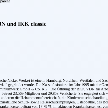
sparen!
DN
und
IKK classic
e Nickel-Werke) ist eine in Hamburg, Nordrhein-Westfalen und Sachse
erks“ gegründet wurde. Die Kasse fusionierte im Jahr 1995 mit der 
 Aluminiumwerk GmbH & Co. KG. Die Öffnung der BKK VDN für Arbeit
etreut 23.569 Mitglieder und 29.858 Versicherte. Sie engagiert sich ve
ter anderem die Hebammenrufbereitschaft, die Kinderwunschbehandlung,
 zusätzliche Schutz- sowie Reiseschutzimpfungen, Osteopathie, das 
Krankenkassenbeitrag von 17,79 %. Im aktuellen Krankenkassentest vo