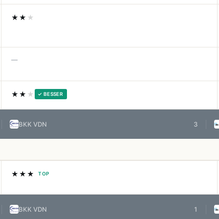
★★
★
—
★★
★
✓ BESSER
BKK VDN
3
★★★
TOP
BKK VDN
1