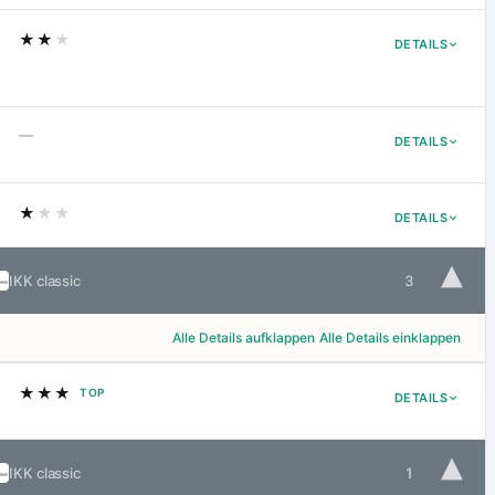
★★
★
DETAILS
—
DETAILS
★
★★
DETAILS
▾
IKK classic
3
Alle Details aufklappen
Alle Details einklappen
★★★
TOP
DETAILS
▾
IKK classic
1