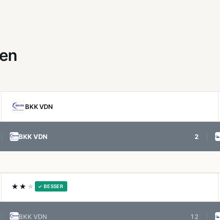
gen
BKK VDN
BKK VDN
2
★★
★
✓ BESSER
BKK VDN
12