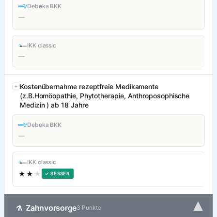
Debeka BKK
—
IKK classic
—
Kostenübernahme rezeptfreie Medikamente
(z.B.Homöopathie, Phytotherapie, Anthroposophische
Medizin ) ab 18 Jahre
Debeka BKK
—
IKK classic
★★
★
✓ BESSER
▾
Zahnvorsorge
⚗
3 Punkte