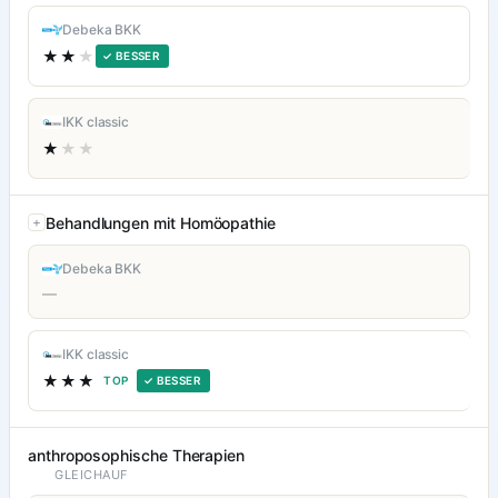
Debeka BKK
★★
★
✓ BESSER
IKK classic
★
★★
Behandlungen mit Homöopathie
Debeka BKK
—
IKK classic
★★★
TOP
✓ BESSER
anthroposophische Therapien
GLEICHAUF