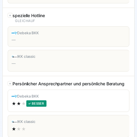
spezielle Hotline
GLEICHAUF
Debeka BKK
—
IKK classic
—
Persönlicher Ansprechpartner und persönliche Beratung
Debeka BKK
★★
★
✓ BESSER
IKK classic
★
★★