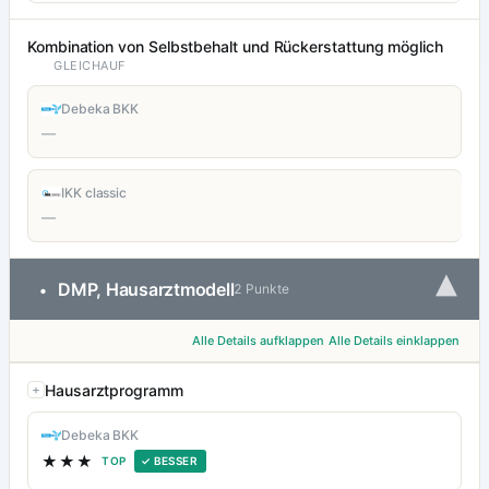
Kombination von Selbstbehalt und Rückerstattung möglich
GLEICHAUF
Debeka BKK
—
IKK classic
—
▾
DMP, Hausarztmodell
•
2 Punkte
Alle Details aufklappen
Alle Details einklappen
Hausarztprogramm
Debeka BKK
★★★
TOP
✓ BESSER