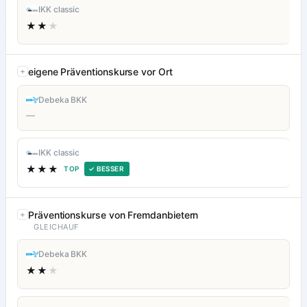
IKK classic
★★
★
eigene Präventionskurse vor Ort
Debeka BKK
—
IKK classic
★★★
TOP
✓ BESSER
Präventionskurse von Fremdanbietern
GLEICHAUF
Debeka BKK
★★
★