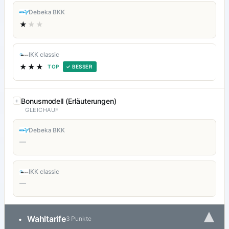
Debeka BKK
★
★★
IKK classic
★★★
TOP
✓ BESSER
Bonusmodell (Erläuterungen)
GLEICHAUF
Debeka BKK
—
IKK classic
—
▾
Wahltarife
•
3 Punkte