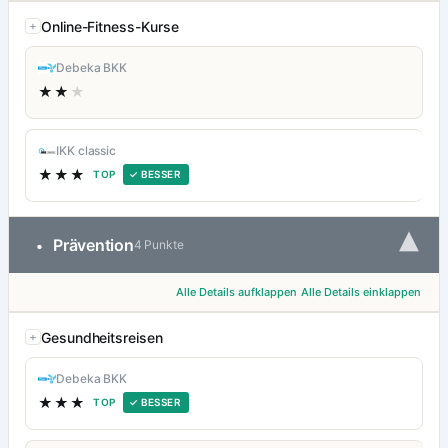
Online-Fitness-Kurse
Debeka BKK
★★
★
IKK classic
★★★
TOP
✓ BESSER
▾
Prävention
•
4 Punkte
Alle Details aufklappen
Alle Details einklappen
Gesundheitsreisen
Debeka BKK
★★★
TOP
✓ BESSER