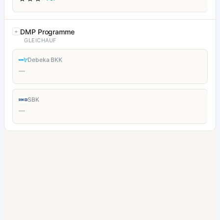
DMP Programme
GLEICHAUF
Debeka BKK
—
SBK
—