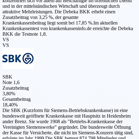
konzentriert sich vor allem auf Beschäftigte im öffentlichen Dienst
und in der mittelständischen Wirtschaft und überzeugt durch
attraktive Mehrleistungen. Die Debeka BKK erhebt einen
Zusatzbeitrag von 3,25 %, der gesamte
Krankenkassenbeitrag liegt somit bei 17,85 %.Im aktuellen
Krankenkassentest von krankenkasseninfo.de erreichte die Debeka
BKK die Testnote 1,8.
VS
VS
SBK
Note 1,6
Zusatzbeitrag
3,80%
Gesamtbeitrag
18,40%
Die SBK (Kurzform für Siemens-Betriebskrankenkasse) ist eine
bundesweit geöffnete Krankenkasse mit Hauptsitz in Heidenheim
ander Brenz. Sie wurde 1908 als "Betriebs-Krankenkasse der
Vereinigten Siemenswerke" gegründet. Die bundesweite Öffnung
der Kasse für Versicherte, die nicht im Siemens-Konzern tätig sind,
erfolgte im Jahr 1999.Die SBK betreut 874.798 Mitglieder und