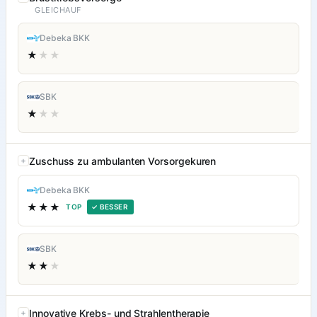
GLEICHAUF
Debeka BKK
★
★★
SBK
★
★★
Zuschuss zu ambulanten Vorsorgekuren
Debeka BKK
★★★
TOP
✓ BESSER
SBK
★★
★
Innovative Krebs- und Strahlentherapie