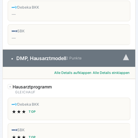
Debeka BKK
—
SBK
—
▾
DMP, Hausarztmodell
•
2 Punkte
Alle Details aufklappen
Alle Details einklappen
Hausarztprogramm
GLEICHAUF
Debeka BKK
★★★
TOP
SBK
★★★
TOP