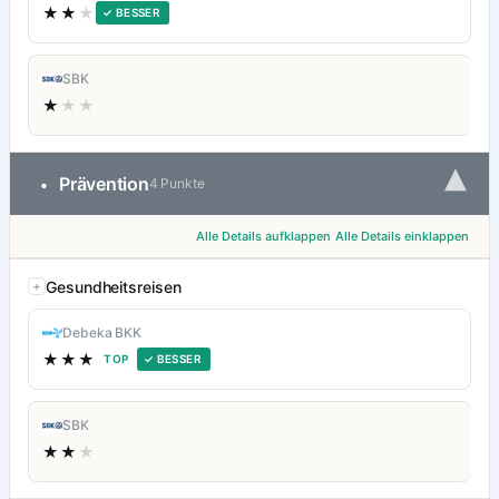
★★
★
✓ BESSER
SBK
★
★★
▾
Prävention
•
4 Punkte
Alle Details aufklappen
Alle Details einklappen
Gesundheitsreisen
Debeka BKK
★★★
TOP
✓ BESSER
SBK
★★
★