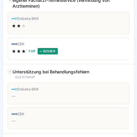
eigener Facharzt-Terminservice (Vermittlung von
Arztterminen)
Debeka BKK
★★
★
SBK
★★★
TOP
✓ BESSER
Unterstützung bei Behandlungsfehlern
GLEICHAUF
Debeka BKK
—
SBK
—