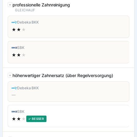
professionelle Zahnreinigung
GLEICHAUF
Debeka BKK
★★
★
SBK
★★
★
höherwertiger Zahnersatz (über Regelversorgung)
Debeka BKK
—
SBK
★★
★
✓ BESSER