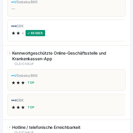
Debeka BKK
—
SBK
★★
★
✓ BESSER
Kennwortgeschützte Online-Geschäftsstelle und
Krankenkassen-App
GLEICHAUF
Debeka BKK
★★★
TOP
SBK
★★★
TOP
Hotline / telefonische Erreichbarkeit
GLEICHAUF