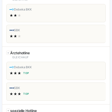
Debeka BKK
★★
★
SBK
★★
★
Ärztehotline
GLEICHAUF
Debeka BKK
★★★
TOP
SBK
★★★
TOP
spezielle Hotline