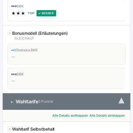
SBK
★★★
TOP
✓ BESSER
Bonusmodell (Erläuterungen)
GLEICHAUF
Debeka BKK
—
SBK
—
▾
Wahltarife
•
3 Punkte
Alle Details aufklappen
Alle Details einklappen
Wahltarif Selbstbehalt