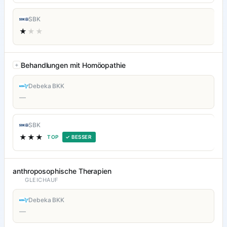
SBK
★
★★
Behandlungen mit Homöopathie
Debeka BKK
—
SBK
★★★
TOP
✓ BESSER
anthroposophische Therapien
GLEICHAUF
Debeka BKK
—