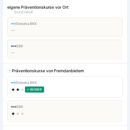
eigene Präventionskurse vor Ort
GLEICHAUF
Debeka BKK
—
SBK
—
Präventionskurse von Fremdanbietern
Debeka BKK
★★
★
✓ BESSER
SBK
★
★★