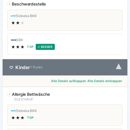
Beschwerdestelle
Debeka BKK
★★
★
SBK
★★★
TOP
✓ BESSER
▾
Kinder
♡
1 Punkt
Alle Details aufklappen
Alle Details einklappen
Allergie Bettwäsche
GLEICHAUF
Debeka BKK
★★★
TOP