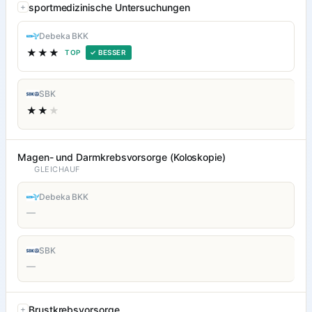
sportmedizinische Untersuchungen
Debeka BKK
★★★
TOP
✓ BESSER
SBK
★★
★
Magen- und Darmkrebsvorsorge (Koloskopie)
GLEICHAUF
Debeka BKK
—
SBK
—
Brustkrebsvorsorge