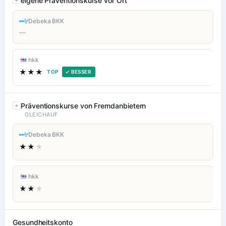
eigene Präventionskurse vor Ort
Debeka BKK
—
hkk
★★★
TOP
✓ BESSER
Präventionskurse von Fremdanbietern
GLEICHAUF
Debeka BKK
★★
★
hkk
★★
★
Gesundheitskonto