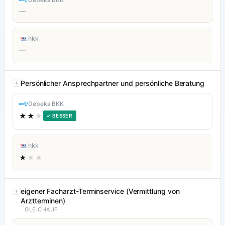
—
hkk
—
Persönlicher Ansprechpartner und persönliche Beratung
Debeka BKK
★★
★
✓ BESSER
hkk
★
★★
eigener Facharzt-Terminservice (Vermittlung von
Arztterminen)
GLEICHAUF