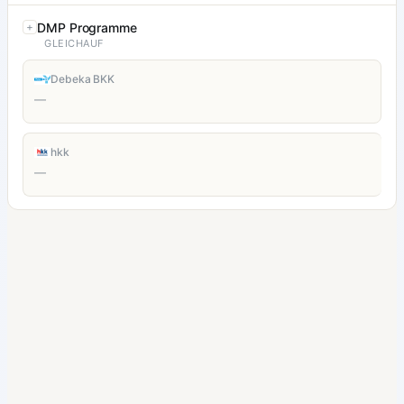
DMP Programme
GLEICHAUF
Debeka BKK
—
hkk
—