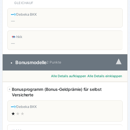
GLEICHAUF
Debeka BKK
—
hkk
—
▾
Bonusmodelle
•
2 Punkte
Alle Details aufklappen
Alle Details einklappen
Bonusprogramm (Bonus-Geldprämie) für selbst
Versicherte
Debeka BKK
★
★★