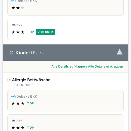
Debeka BKK
★★
★
hkk
★★★
TOP
✓ BESSER
▾
Kinder
♡
1 Punkt
Alle Details aufklappen
Alle Details einklappen
Allergie Bettwäsche
GLEICHAUF
Debeka BKK
★★★
TOP
hkk
★★★
TOP