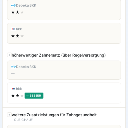
Debeka BKK
★★
★
hkk
★★
★
höherwertiger Zahnersatz (über Regelversorgung)
Debeka BKK
—
hkk
★★
★
✓ BESSER
weitere Zusatzleistungen für Zahngesundheit
GLEICHAUF