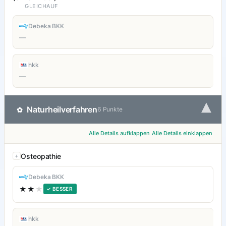
GLEICHAUF
Debeka BKK
—
hkk
—
▾
Naturheilverfahren
✿
6 Punkte
Alle Details aufklappen
Alle Details einklappen
Osteopathie
Debeka BKK
★★
★
✓ BESSER
hkk