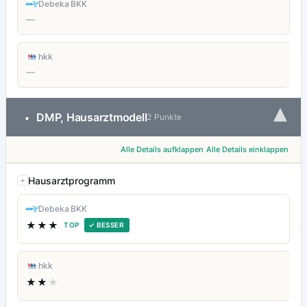
Debeka BKK
—
hkk
—
▾
DMP, Hausarztmodell
•
2 Punkte
Alle Details aufklappen
Alle Details einklappen
Hausarztprogramm
Debeka BKK
★★★
TOP
✓ BESSER
hkk
★★
★