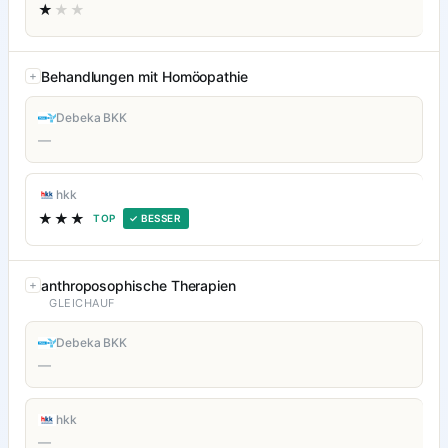
★
★★
Behandlungen mit Homöopathie
Debeka BKK
—
hkk
★★★
TOP
✓ BESSER
anthroposophische Therapien
GLEICHAUF
Debeka BKK
—
hkk
—