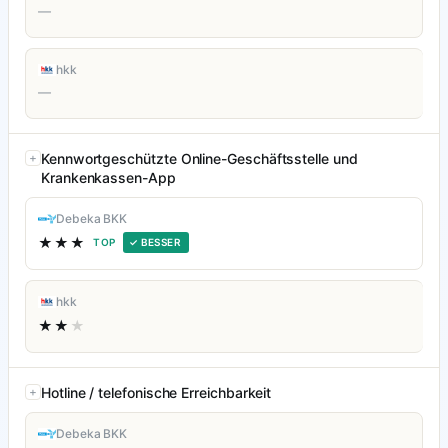
—
hkk
—
Kennwortgeschützte Online-Geschäftsstelle und
Krankenkassen-App
Debeka BKK
★★★
TOP
✓ BESSER
hkk
★★
★
Hotline / telefonische Erreichbarkeit
Debeka BKK