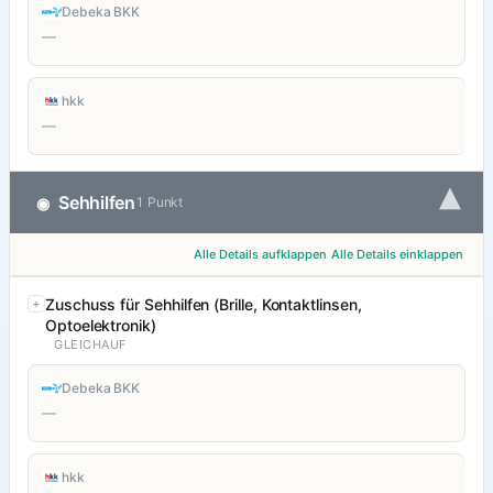
Debeka BKK
—
hkk
—
▾
Sehhilfen
◉
1 Punkt
Alle Details aufklappen
Alle Details einklappen
Zuschuss für Sehhilfen (Brille, Kontaktlinsen,
Optoelektronik)
GLEICHAUF
Debeka BKK
—
hkk