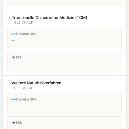
Traditionelle Chinesische Medizin (TCM)
GLEICHAUF
Debeka BKK
—
hkk
—
weitere Naturheilverfahren
GLEICHAUF
Debeka BKK
—
hkk