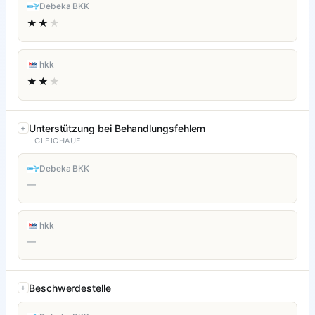
Debeka BKK
★★
★
hkk
★★
★
Unterstützung bei Behandlungsfehlern
GLEICHAUF
Debeka BKK
—
hkk
—
Beschwerdestelle