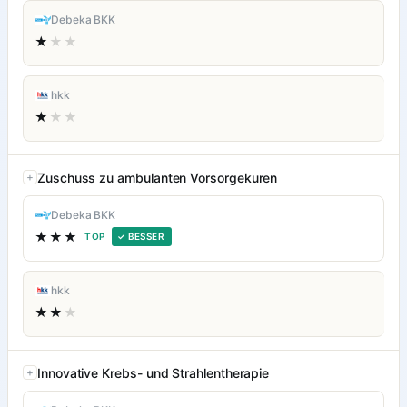
Debeka BKK
★
★★
hkk
★
★★
Zuschuss zu ambulanten Vorsorgekuren
Debeka BKK
★★★
TOP
✓ BESSER
hkk
★★
★
Innovative Krebs- und Strahlentherapie