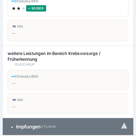
Debeka BKK
★★
★
✓ BESSER
hkk
—
weitere Leistungen im Bereich Krebsvorsorge /
Früherkennung
GLEICHAUF
Debeka BKK
—
hkk
—
▾
Impfungen
•
3 Punkte