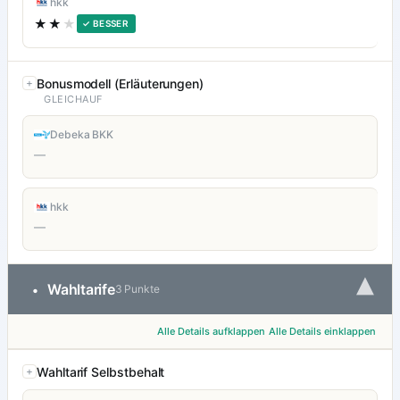
hkk
★★
★
✓ BESSER
Bonusmodell (Erläuterungen)
GLEICHAUF
Debeka BKK
—
hkk
—
▾
Wahltarife
•
3 Punkte
Alle Details aufklappen
Alle Details einklappen
Wahltarif Selbstbehalt