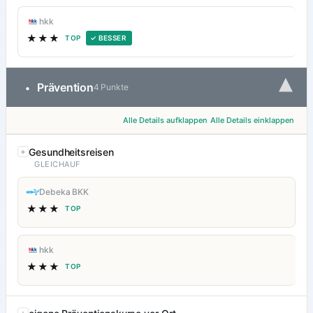
hkk
★★★
TOP
✓ BESSER
▾
Prävention
•
4 Punkte
Alle Details aufklappen
Alle Details einklappen
Gesundheitsreisen
GLEICHAUF
Debeka BKK
★★★
TOP
hkk
★★★
TOP