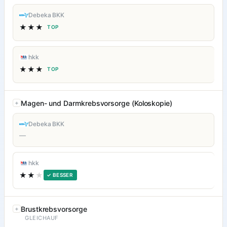
Debeka BKK
★★★
TOP
hkk
★★★
TOP
Magen- und Darmkrebsvorsorge (Koloskopie)
Debeka BKK
—
hkk
★★
★
✓ BESSER
Brustkrebsvorsorge
GLEICHAUF