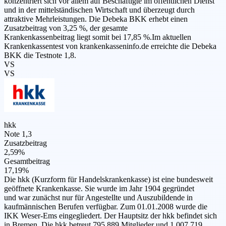
konzentriert sich vor allem auf Beschäftigte im öffentlichen Dienst
und in der mittelständischen Wirtschaft und überzeugt durch
attraktive Mehrleistungen. Die Debeka BKK erhebt einen
Zusatzbeitrag von 3,25 %, der gesamte
Krankenkassenbeitrag liegt somit bei 17,85 %.Im aktuellen
Krankenkassentest von krankenkasseninfo.de erreichte die Debeka
BKK die Testnote 1,8.
VS
VS
hkk
Note 1,3
Zusatzbeitrag
2,59%
Gesamtbeitrag
17,19%
Die hkk (Kurzform für Handelskrankenkasse) ist eine bundesweit
geöffnete Krankenkasse. Sie wurde im Jahr 1904 gegründet
und war zunächst nur für Angestellte und Auszubildende in
kaufmännischen Berufen verfügbar. Zum 01.01.2008 wurde die
IKK Weser-Ems eingegliedert. Der Hauptsitz der hkk befindet sich
in Bremen. Die hkk betreut 795.889 Mitglieder und 1.007.719