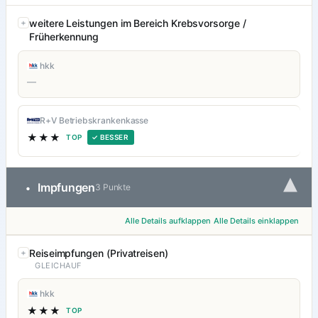
weitere Leistungen im Bereich Krebsvorsorge /
Früherkennung
hkk
—
R+V Betriebskrankenkasse
★★★
TOP
✓ BESSER
▾
Impfungen
•
3 Punkte
Alle Details aufklappen
Alle Details einklappen
Reiseimpfungen (Privatreisen)
GLEICHAUF
hkk
★★★
TOP