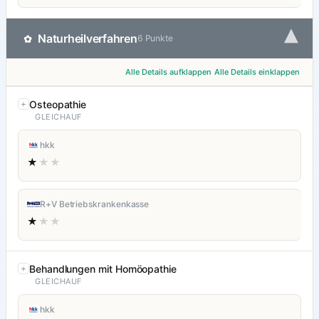
▾
Naturheilverfahren
✿
6 Punkte
Alle Details aufklappen
Alle Details einklappen
Osteopathie
GLEICHAUF
hkk
★
★★
R+V Betriebskrankenkasse
★
★★
Behandlungen mit Homöopathie
GLEICHAUF
hkk