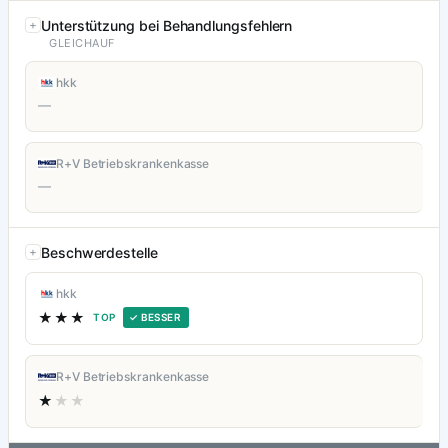
Unterstützung bei Behandlungsfehlern
GLEICHAUF
hkk
—
R+V Betriebskrankenkasse
—
Beschwerdestelle
hkk
★★★
TOP
✓ BESSER
R+V Betriebskrankenkasse
★
★★