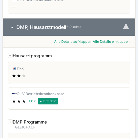
—
▾
DMP, Hausarztmodell
•
2 Punkte
Alle Details aufklappen
Alle Details einklappen
Hausarztprogramm
hkk
★★
★
R+V Betriebskrankenkasse
★★★
TOP
✓ BESSER
DMP Programme
GLEICHAUF