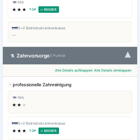
hkk
★★★
TOP
✓ BESSER
R+V Betriebskrankenkasse
—
▾
Zahnvorsorge
⚗
3 Punkte
Alle Details aufklappen
Alle Details einklappen
professionelle Zahnreinigung
hkk
★★
★
R+V Betriebskrankenkasse
★★★
TOP
✓ BESSER