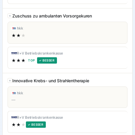
Zuschuss zu ambulanten Vorsorgekuren
hkk
★★
★
R+V Betriebskrankenkasse
★★★
TOP
✓ BESSER
Innovative Krebs- und Strahlentherapie
hkk
—
R+V Betriebskrankenkasse
★★
★
✓ BESSER