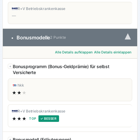
R+V Betriebskrankenkasse
—
▾
Bonusmodelle
•
2 Punkte
Alle Details aufklappen
Alle Details einklappen
Bonusprogramm (Bonus-Geldprämie) für selbst
Versicherte
hkk
★★
★
R+V Betriebskrankenkasse
★★★
TOP
✓ BESSER
Bonusmodell (Erläuterungen)