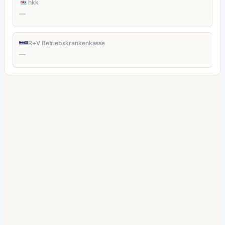
hkk
—
R+V Betriebskrankenkasse
—