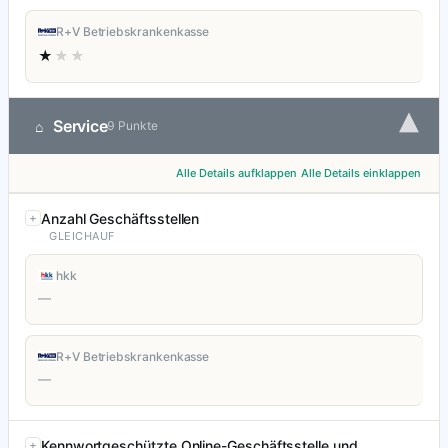
R+V Betriebskrankenkasse
★
★★
▾
Service
⌂
9 Punkte
Alle Details aufklappen
Alle Details einklappen
Anzahl Geschäftsstellen
GLEICHAUF
hkk
—
R+V Betriebskrankenkasse
—
Kennwortgeschützte Online-Geschäftsstelle und