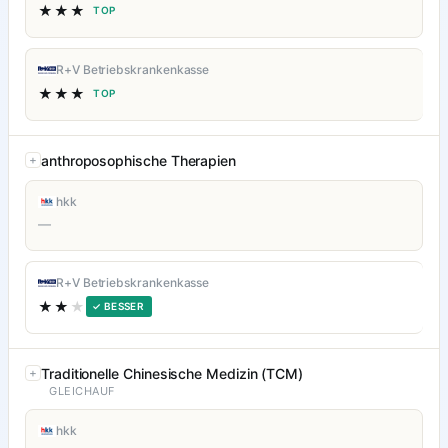
★★★
TOP
R+V Betriebskrankenkasse
★★★
TOP
anthroposophische Therapien
hkk
—
R+V Betriebskrankenkasse
★★
★
✓ BESSER
Traditionelle Chinesische Medizin (TCM)
GLEICHAUF
hkk