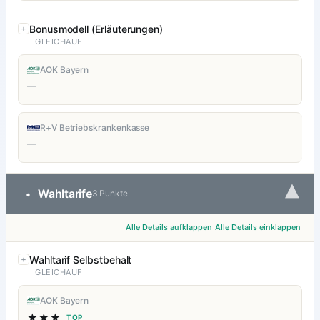
Bonusmodell (Erläuterungen)
GLEICHAUF
AOK Bayern
—
R+V Betriebskrankenkasse
—
▾
Wahltarife
•
3 Punkte
Alle Details aufklappen
Alle Details einklappen
Wahltarif Selbstbehalt
GLEICHAUF
AOK Bayern
★★★
TOP