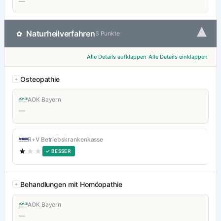
—
▾
Naturheilverfahren
✿
6 Punkte
Alle Details aufklappen
Alle Details einklappen
Osteopathie
AOK Bayern
—
R+V Betriebskrankenkasse
★
★★
✓ BESSER
Behandlungen mit Homöopathie
AOK Bayern
—