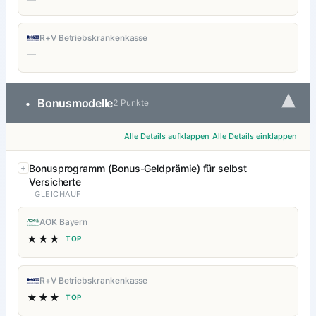
R+V Betriebskrankenkasse
—
▾
Bonusmodelle
•
2 Punkte
Alle Details aufklappen
Alle Details einklappen
Bonusprogramm (Bonus-Geldprämie) für selbst
Versicherte
GLEICHAUF
AOK Bayern
★★★
TOP
R+V Betriebskrankenkasse
★★★
TOP