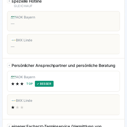
spezielle Hotline
GLEICHAUF
AOK Bayern
—
BKK Linde
—
Persönlicher Ansprechpartner und persönliche Beratung
AOK Bayern
★★★
TOP
✓ BESSER
BKK Linde
★
★★
eigener Facharzt-Terminservice (Vermittlung von