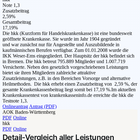
Note 1,3
Zusatzbeitrag
2,59%
Gesamtbeitrag
17,19%
Die hkk (Kurzform für Handelskrankenkasse) ist eine bundesweit
geöffnete Krankenkasse. Sie wurde im Jahr 1904 gegründet
und war zunächst nur für Angestellte und Auszubildende in
kaufmännischen Berufen verfügbar. Zum 01.01.2008 wurde die
IKK Weser-Ems eingegliedert. Der Hauptsitz der hkk befindet sich
in Bremen. Die hkk betreut 795.889 Mitglieder und 1.007.719
Versicherte. Neben den gesetzlich vorgeschriebenen Leistungen
bietet sie ihren Mitgliedern zahlreiche attraktive
Zusatzleistungen, z.B. in den Bereichen Vorsorge und alternative
Heilmethoden. Die hkk erhebt einen Zusatzbeitrag von 2,59 %, der
gesamte Krankenkassenbeitrag liegt somit bei 17,19 %.Im aktuellen
Krankenkassentest von krankenkasseninfo.de erreichte die hkk die
Testnote 1,3.
Onlineantrag
Antrag (PDF)
AOK Baden-Württemberg
PDF
Online
hkk
PDF
Online
Detail-Vergleich aller Leistungen