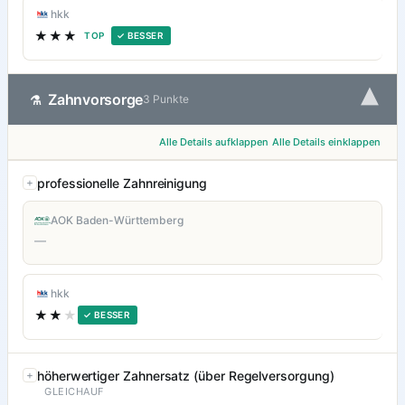
hkk
★★★
TOP
✓ BESSER
▾
Zahnvorsorge
⚗
3 Punkte
Alle Details aufklappen
Alle Details einklappen
professionelle Zahnreinigung
AOK Baden-Württemberg
—
hkk
★★
★
✓ BESSER
höherwertiger Zahnersatz (über Regelversorgung)
GLEICHAUF