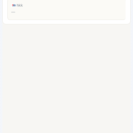
hkk
—