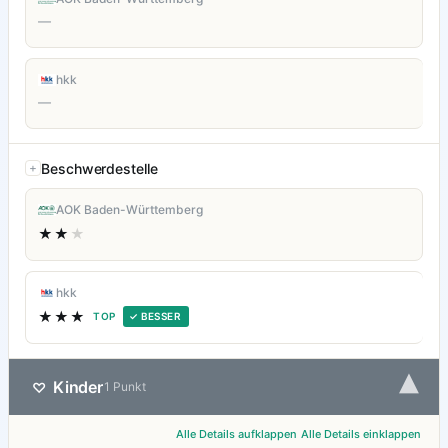
—
hkk
—
Beschwerdestelle
AOK Baden-Württemberg
★★
★
hkk
★★★
TOP
✓ BESSER
▾
Kinder
♡
1 Punkt
Alle Details aufklappen
Alle Details einklappen