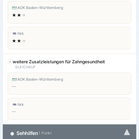
AOK Baden-Württemberg
★★
★
hkk
★★
★
weitere Zusatzleistungen für Zahngesundheit
GLEICHAUF
AOK Baden-Württemberg
—
hkk
—
▾
Sehhilfen
◉
1 Punkt