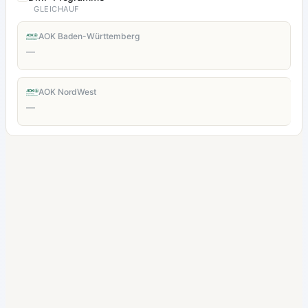
GLEICHAUF
AOK Baden-Württemberg
—
AOK NordWest
—