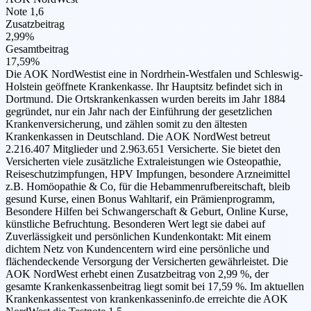
Note 1,6
Zusatzbeitrag
2,99%
Gesamtbeitrag
17,59%
Die AOK NordWestist eine in Nordrhein-Westfalen und Schleswig-
Holstein geöffnete Krankenkasse. Ihr Hauptsitz befindet sich in
Dortmund. Die Ortskrankenkassen wurden bereits im Jahr 1884
gegründet, nur ein Jahr nach der Einführung der gesetzlichen
Krankenversicherung, und zählen somit zu den ältesten
Krankenkassen in Deutschland. Die AOK NordWest betreut
2.216.407 Mitglieder und 2.963.651 Versicherte. Sie bietet den
Versicherten viele zusätzliche Extraleistungen wie Osteopathie,
Reiseschutzimpfungen, HPV Impfungen, besondere Arzneimittel
z.B. Homöopathie & Co, für die Hebammenrufbereitschaft, bleib
gesund Kurse, einen Bonus Wahltarif, ein Prämienprogramm,
Besondere Hilfen bei Schwangerschaft & Geburt, Online Kurse,
künstliche Befruchtung. Besonderen Wert legt sie dabei auf
Zuverlässigkeit und persönlichen Kundenkontakt: Mit einem
dichtem Netz von Kundencentern wird eine persönliche und
flächendeckende Versorgung der Versicherten gewährleistet. Die
AOK NordWest erhebt einen Zusatzbeitrag von 2,99 %, der
gesamte Krankenkassenbeitrag liegt somit bei 17,59 %. Im aktuellen
Krankenkassentest von krankenkasseninfo.de erreichte die AOK