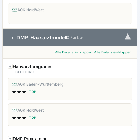
AOK NordWest
—
▾
DMP, Hausarztmodell
•
2 Punkte
Alle Details aufklappen
Alle Details einklappen
Hausarztprogramm
GLEICHAUF
AOK Baden-Württemberg
★★★
TOP
AOK NordWest
★★★
TOP
DMP Programme