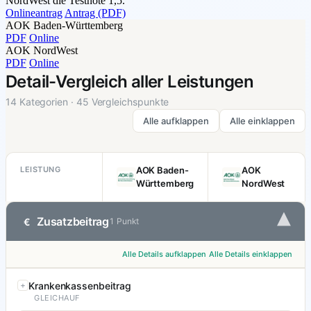
NordWest die Testnote 1,5.
Onlineantrag
Antrag (PDF)
AOK Baden-Württemberg
PDF
Online
AOK NordWest
PDF
Online
Detail-Vergleich aller Leistungen
14 Kategorien · 45 Vergleichspunkte
Alle aufklappen
Alle einklappen
LEISTUNG
AOK Baden-
AOK
Württemberg
NordWest
▾
Zusatzbeitrag
€
1 Punkt
Alle Details aufklappen
Alle Details einklappen
Krankenkassenbeitrag
GLEICHAUF