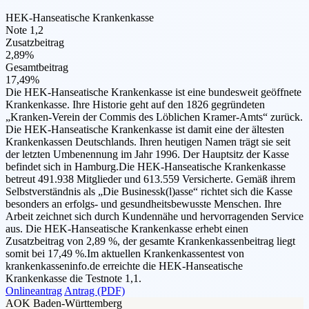
HEK-Hanseatische Krankenkasse
Note 1,2
Zusatzbeitrag
2,89%
Gesamtbeitrag
17,49%
Die HEK-Hanseatische Krankenkasse ist eine bundesweit geöffnete
Krankenkasse. Ihre Historie geht auf den 1826 gegründeten
„Kranken-Verein der Commis des Löblichen Kramer-Amts“ zurück.
Die HEK-Hanseatische Krankenkasse ist damit eine der ältesten
Krankenkassen Deutschlands. Ihren heutigen Namen trägt sie seit
der letzten Umbenennung im Jahr 1996. Der Hauptsitz der Kasse
befindet sich in Hamburg.Die HEK-Hanseatische Krankenkasse
betreut 491.938 Mitglieder und 613.559 Versicherte. Gemäß ihrem
Selbstverständnis als „Die Businessk(l)asse“ richtet sich die Kasse
besonders an erfolgs- und gesundheitsbewusste Menschen. Ihre
Arbeit zeichnet sich durch Kundennähe und hervorragenden Service
aus. Die HEK-Hanseatische Krankenkasse erhebt einen
Zusatzbeitrag von 2,89 %, der gesamte Krankenkassenbeitrag liegt
somit bei 17,49 %.Im aktuellen Krankenkassentest von
krankenkasseninfo.de erreichte die HEK-Hanseatische
Krankenkasse die Testnote 1,1.
Onlineantrag
Antrag (PDF)
AOK Baden-Württemberg