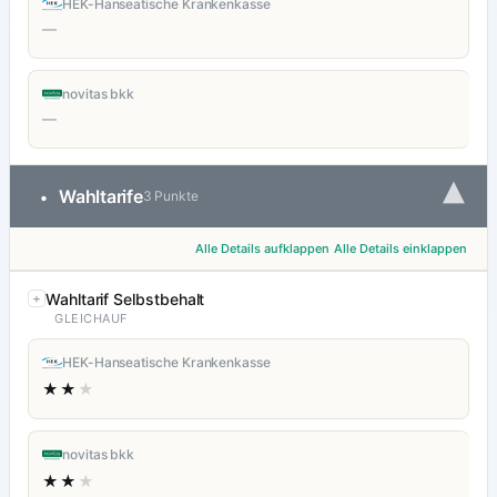
HEK-Hanseatische Krankenkasse
—
novitas bkk
—
▾
Wahltarife
•
3 Punkte
Alle Details aufklappen
Alle Details einklappen
Wahltarif Selbstbehalt
GLEICHAUF
HEK-Hanseatische Krankenkasse
★★
★
novitas bkk
★★
★