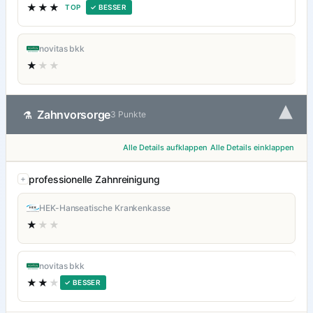
★★★
TOP
✓ BESSER
novitas bkk
★
★★
▾
Zahnvorsorge
⚗
3 Punkte
Alle Details aufklappen
Alle Details einklappen
professionelle Zahnreinigung
HEK-Hanseatische Krankenkasse
★
★★
novitas bkk
★★
★
✓ BESSER