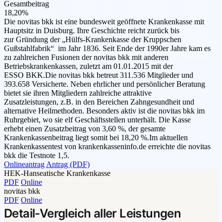
Gesamtbeitrag
18,20%
Die novitas bkk ist eine bundesweit geöffnete Krankenkasse mit
Hauptsitz in Duisburg. Ihre Geschichte reicht zurück bis
zur Gründung der „Hülfs-Krankenkasse der Kruppschen
Gußstahlfabrik“ im Jahr 1836. Seit Ende der 1990er Jahre kam es
zu zahlreichen Fusionen der novitas bkk mit anderen
Betriebskrankenkassen, zuletzt am 01.01.2015 mit der
ESSO BKK.Die novitas bkk betreut 311.536 Mitglieder und
393.658 Versicherte. Neben ehrlicher und persönlicher Beratung
bietet sie ihren Mitgliedern zahlreiche attraktive
Zusatzleistungen, z.B. in den Bereichen Zahngesundheit und
alternative Heilmethoden. Besonders aktiv ist die novitas bkk im
Ruhrgebiet, wo sie elf Geschäftsstellen unterhält. Die Kasse
erhebt einen Zusatzbeitrag von 3,60 %, der gesamte
Krankenkassenbeitrag liegt somit bei 18,20 %.Im aktuellen
Krankenkassentest von krankenkasseninfo.de erreichte die novitas
bkk die Testnote 1,5.
Onlineantrag
Antrag (PDF)
HEK-Hanseatische Krankenkasse
PDF
Online
novitas bkk
PDF
Online
Detail-Vergleich aller Leistungen