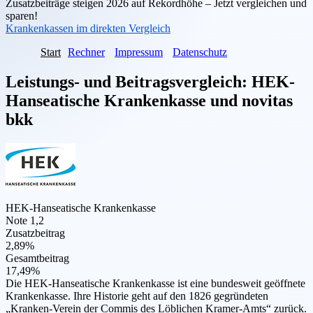
Zusatzbeiträge steigen 2026 auf Rekordhöhe – Jetzt vergleichen und
sparen!
Krankenkassen im direkten Vergleich
Start
Rechner
Impressum
Datenschutz
Leistungs- und Beitragsvergleich:
HEK-
Hanseatische Krankenkasse
und
novitas
bkk
HEK-Hanseatische Krankenkasse
Note 1,2
Zusatzbeitrag
2,89%
Gesamtbeitrag
17,49%
Die HEK-Hanseatische Krankenkasse ist eine bundesweit geöffnete
Krankenkasse. Ihre Historie geht auf den 1826 gegründeten
„Kranken-Verein der Commis des Löblichen Kramer-Amts“ zurück.