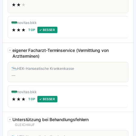
★★
★
novitas bkk
★★★
TOP
✓ BESSER
eigener Facharzt-Terminservice (Vermittlung von
Arztterminen)
HEK-Hanseatische Krankenkasse
—
novitas bkk
★★★
TOP
✓ BESSER
Unterstützung bei Behandlungsfehlern
GLEICHAUF