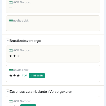
AOK Nordost
—
novitas bkk
—
Brustkrebsvorsorge
AOK Nordost
★★
★
novitas bkk
★★★
TOP
✓ BESSER
Zuschuss zu ambulanten Vorsorgekuren
AOK Nordost