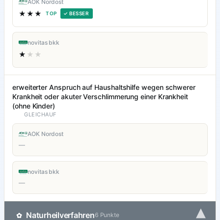
AOK Nordost
★★★
TOP
✓ BESSER
novitas bkk
★
★★
erweiterter Anspruch auf Haushaltshilfe wegen schwerer
Krankheit oder akuter Verschlimmerung einer Krankheit
(ohne Kinder)
GLEICHAUF
AOK Nordost
—
novitas bkk
—
▾
Naturheilverfahren
✿
6 Punkte