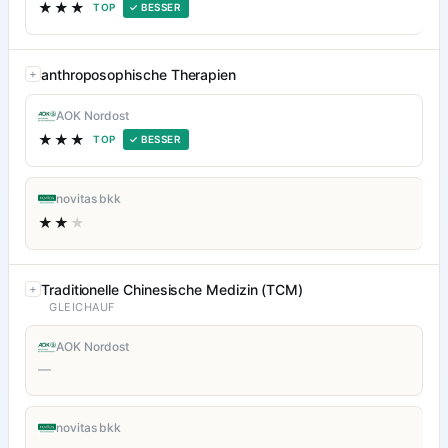
★★★
TOP
✓ BESSER
anthroposophische Therapien
AOK Nordost
★★★
TOP
✓ BESSER
novitas bkk
★★
★
Traditionelle Chinesische Medizin (TCM)
GLEICHAUF
AOK Nordost
—
novitas bkk