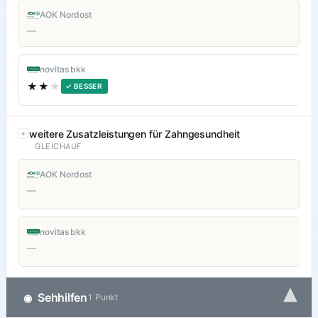
AOK Nordost
—
novitas bkk
★★
★
✓ BESSER
weitere Zusatzleistungen für Zahngesundheit
GLEICHAUF
AOK Nordost
—
novitas bkk
—
▾
Sehhilfen
◉
1 Punkt