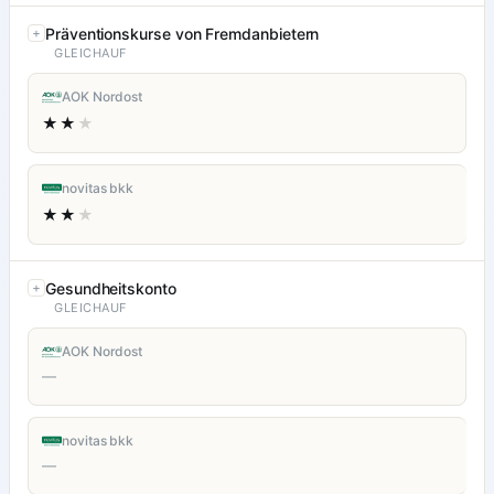
Präventionskurse von Fremdanbietern
GLEICHAUF
AOK Nordost
★★
★
novitas bkk
★★
★
Gesundheitskonto
GLEICHAUF
AOK Nordost
—
novitas bkk
—