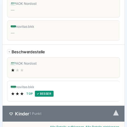
AOK Nordost
—
novitas bkk
—
Beschwerdestelle
AOK Nordost
★
★★
novitas bkk
★★★
TOP
✓ BESSER
▾
Kinder
♡
1 Punkt