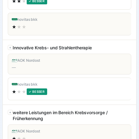
★★
★
✓ BESSER
novitas bkk
★
★★
Innovative Krebs- und Strahlentherapie
AOK Nordost
—
novitas bkk
★
★★
✓ BESSER
weitere Leistungen im Bereich Krebsvorsorge /
Früherkennung
AOK Nordost
★
★★