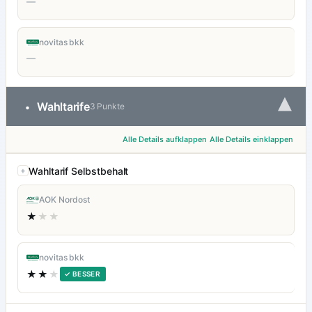
—
novitas bkk
—
▾
Wahltarife
•
3 Punkte
Alle Details aufklappen
Alle Details einklappen
Wahltarif Selbstbehalt
AOK Nordost
★
★★
novitas bkk
★★
★
✓ BESSER