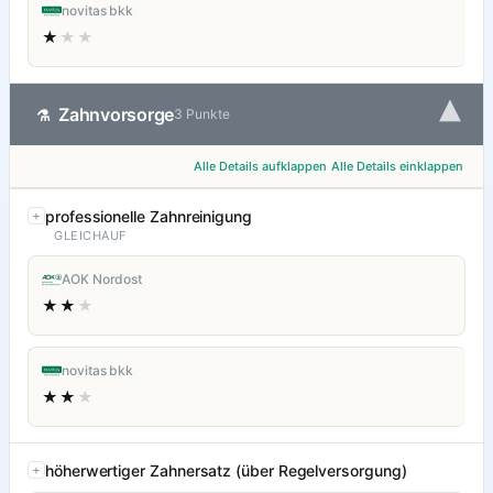
novitas bkk
★
★★
▾
Zahnvorsorge
⚗
3 Punkte
Alle Details aufklappen
Alle Details einklappen
professionelle Zahnreinigung
GLEICHAUF
AOK Nordost
★★
★
novitas bkk
★★
★
höherwertiger Zahnersatz (über Regelversorgung)