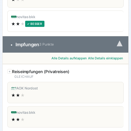
novitas bkk
★★
★
✓ BESSER
▾
Impfungen
•
3 Punkte
Alle Details aufklappen
Alle Details einklappen
Reiseimpfungen (Privatreisen)
GLEICHAUF
AOK Nordost
★★
★
novitas bkk
★★
★