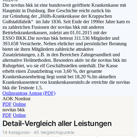
Die novitas bkk ist eine bundesweit geöffnete Krankenkasse mit
Hauptsitz in Duisburg. Ihre Geschichte reicht zurück bis
zur Gründung der „Hülfs-Krankenkasse der Kruppschen
Gußstahlfabrik“ im Jahr 1836. Seit Ende der 1990er Jahre kam es
zu zahlreichen Fusionen der novitas bkk mit anderen
Betriebskrankenkassen, zuletzt am 01.01.2015 mit der
ESSO BKK.Die novitas bkk betreut 311.536 Mitglieder und
393.658 Versicherte. Neben ehrlicher und persönlicher Beratung
bietet sie ihren Mitgliedern zahlreiche attraktive
Zusatzleistungen, z.B. in den Bereichen Zahngesundheit und
alternative Heilmethoden. Besonders aktiv ist die novitas bkk im
Ruhrgebiet, wo sie elf Geschäftsstellen unterhält. Die Kasse
erhebt einen Zusatzbeitrag von 3,60 %, der gesamte
Krankenkassenbeitrag liegt somit bei 18,20 %.Im aktuellen
Krankenkassentest von krankenkasseninfo.de erreichte die novitas
bkk die Testnote 1,5.
Onlineantrag
Antrag (PDF)
AOK Nordost
PDF
Online
novitas bkk
PDF
Online
Detail-Vergleich aller Leistungen
14 Kategorien · 45 Vergleichspunkte