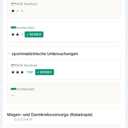
AOK Nordost
★
★★
novitas bkk
★★
★
✓ BESSER
sportmedizinische Untersuchungen
AOK Nordost
★★★
TOP
✓ BESSER
novitas bkk
—
Magen- und Darmkrebsvorsorge (Koloskopie)
GLEICHAUF