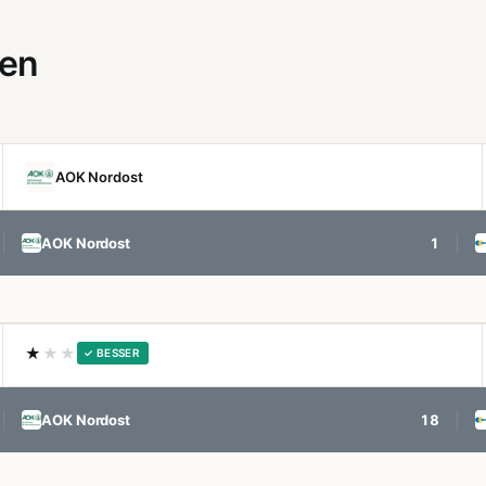
gen
AOK Nordost
AOK Nordost
1
★
★★
✓ BESSER
AOK Nordost
18