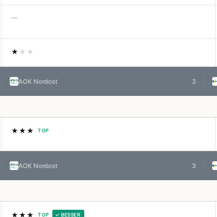
—
★
★★
AOK Nordost
3
★★★
TOP
AOK Nordost
3
★★★
TOP
✓ BESSER