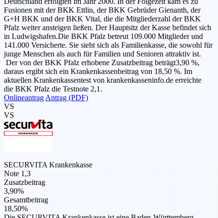
Deutschland erfolgten im Jahr 2000. In der Folgezeit kam es zu
Fusionen mit der BKK Ettlin, der BKK Gebrüder Gienanth, der
G+H BKK und der BKK Vital, die die Mitgliederzahl der ­­BKK
Pfalz weiter ansteigen ließen. Der Hauptsitz der Kasse befindet sich
in Ludwigshafen.Die BKK Pfalz betreut 109.000 Mitglieder und
141.000 Versicherte. Sie sieht sich als Familienkasse, die sowohl für
junge Menschen als auch für Familien und Senioren attraktiv ist.
Der von der BKK Pfalz erhobene Zusatzbeitrag beträgt3,90 %,
daraus ergibt sich ein Krankenkassenbeitrag von 18,50 %. Im
aktuellen Krankenkassentest von krankenkasseninfo.de erreichte
die BKK Pfalz die Testnote 2,1.
Onlineantrag
Antrag (PDF)
VS
VS
SECURVITA Krankenkasse
Note 1,3
Zusatzbeitrag
3,90%
Gesamtbeitrag
18,50%
Die SECURVITA Krankenkasse ist eine Baden-Württemberg,