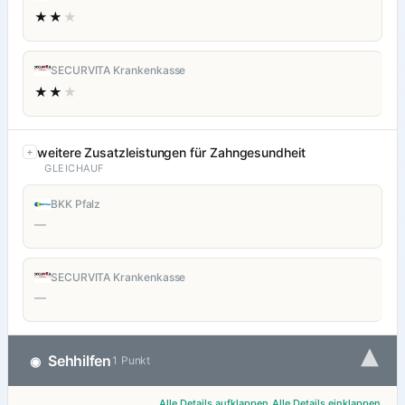
★★
★
SECURVITA Krankenkasse
★★
★
weitere Zusatzleistungen für Zahngesundheit
GLEICHAUF
BKK Pfalz
—
SECURVITA Krankenkasse
—
▾
Sehhilfen
◉
1 Punkt
Alle Details aufklappen
Alle Details einklappen