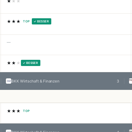
★
★★
★★★
TOP
✓ BESSER
—
★★
★
✓ BESSER
BKK Wirtschaft & Finanzen
3
★★★
TOP