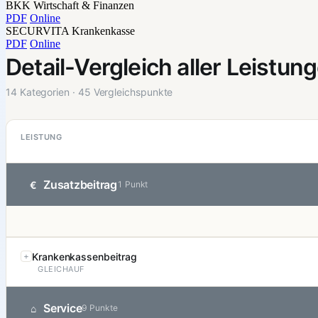
BKK Wirtschaft & Finanzen
PDF
Online
SECURVITA Krankenkasse
PDF
Online
Detail-Vergleich aller Leistun
14 Kategorien · 45 Vergleichspunkte
LEISTUNG
Zusatzbeitrag
€
1 Punkt
Krankenkassenbeitrag
GLEICHAUF
Service
⌂
9 Punkte