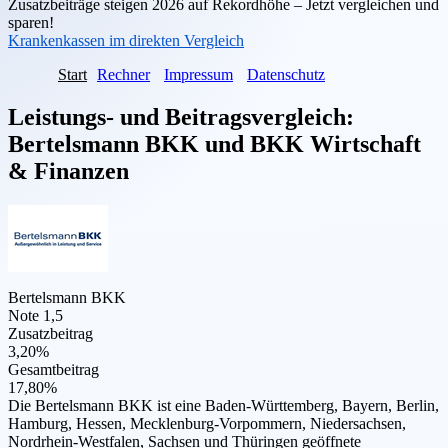
Zusatzbeiträge steigen 2026 auf Rekordhöhe – Jetzt vergleichen und
sparen!
Krankenkassen im direkten Vergleich
Start
Rechner
Impressum
Datenschutz
Leistungs- und Beitragsvergleich:
Bertelsmann BKK
und
BKK Wirtschaft
& Finanzen
Bertelsmann BKK
Note 1,5
Zusatzbeitrag
3,20%
Gesamtbeitrag
17,80%
Die Bertelsmann BKK ist eine Baden-Württemberg, Bayern, Berlin,
Hamburg, Hessen, Mecklenburg-Vorpommern, Niedersachsen,
Nordrhein-Westfalen, Sachsen und Thüringen geöffnete