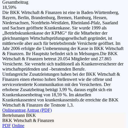
Gesamtbeitrag
18,59%
Die BKK Wirtschaft & Finanzen ist eine in Baden-Württemberg,
Bayern, Berlin, Brandenburg, Bremen, Hamburg, Hessen,
Niedersachsen, Nordrhein-Westfalen, Rheinland-Pfalz, Saarland
und Sachsen geöffnete Krankenkasse. Sie wurde 1999 als
„Betriebskrankenkasse der KPMG“ für die Mitarbeiter der
gleichnamigen Wirtschaftsprüfungsgesellschaft gegründet, ist
mittlerweile aber auch für betriebsfremde Versicherte geöffnet. Im
Jahr 2006 erfolgte die Umbenennung der Kasse in BKK Wirtschaft
& Finanzen. Ihr Hauptsitz befindet sich in Melsungen.Die BKK
Wirtschaft & Finanzen betreut 20.054 Mitglieder und 27.865
Versicherte. Sie versteht sich traditionell als Krankenversicherer der
wirtschaftsprüfenden und –beratenden Berufe.
Umfangreiche Zusatzleistungen haben bei der BKK Wirtschaft &
Finanzen einen ebenso hohen Stellenwert wie die offene und
serviceorientierte Kommunikation mit den Versicherten. Der
erhobene Zusatzbeitrag beträgt 3,99 %, daraus ergibt sich ein
Krankenkassenbeitrag von 18,59 %. Im aktuellen
Krankenkassentest von krankenkasseninfo.de erreichte die BKK
Wirtschaft & Finanzen die Testnote 1,3.
Onlineantrag
Antrag (PDF)
Bertelsmann BKK
BKK Wirtschaft & Finanzen
PDF
Online