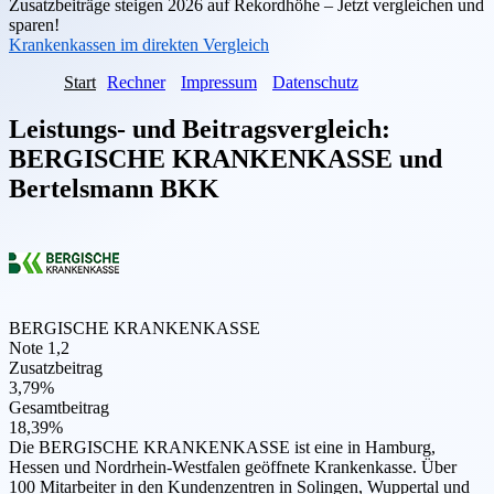
Zusatzbeiträge steigen 2026 auf Rekordhöhe – Jetzt vergleichen und
sparen!
Krankenkassen im direkten Vergleich
Start
Rechner
Impressum
Datenschutz
Leistungs- und Beitragsvergleich:
BERGISCHE KRANKENKASSE
und
Bertelsmann BKK
BERGISCHE KRANKENKASSE
Note 1,2
Zusatzbeitrag
3,79%
Gesamtbeitrag
18,39%
Die BERGISCHE KRANKENKASSE ist eine in Hamburg,
Hessen und Nordrhein-Westfalen geöffnete Krankenkasse. Über
100 Mitarbeiter in den Kundenzentren in Solingen, Wuppertal und