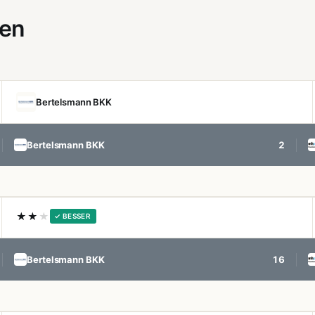
gen
Bertelsmann BKK
Bertelsmann BKK
2
★★
★
✓ BESSER
Bertelsmann BKK
16