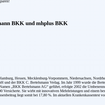
sparen!
smann BKK
und
mhplus BKK
 Hamburg, Hessen, Mecklenburg-Vorpommern, Niedersachsen, Nordrhei
nd der BKK C. Bertelsmann Verlag. Im Jahr 1999 wurde die Bertelsm
m Namen „BKK Bertelsmann AG“ geführt, erfolgte 2002 die Umbenennun
 Versicherte. Sie wirbt mit innovativen Mehrleistungen und einem bes
enbeitrag liegt somit bei 17,80 %. Im aktuellen Krankenkassentest vo