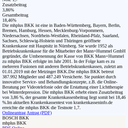
Zusatzbeitrag
3,86%
Gesamtbeitrag
18,46%
Die mhplus BKK ist eine in Baden-Württemberg, Bayern, Berlin,
Bremen, Hamburg, Hessen, Mecklenburg-Vorpommern,
Niedersachsen, Nordrhein-Westfalen, Rheinland-Pfalz, Saarland,
Sachsen, Schleswig-Holstein und Thüringen geöffnete
Krankenkasse mit Hauptsitz in Nürnberg. Sie wurde 1952 als
Betriebskrankenkasse für die Mitarbeiter der Mann+Hummel GmbH
gegründet, die Umbenennung der Kasse von BKK Mann+Hummel
zu mhplus BKK erfolgte im Jahr 2001. In der Folge kam es zu
mehreren Fusionen mit anderen Betriebskrankenkassen, zuletzt am
01.01.2019 mit der Metzinger BKK.Die mhplus BKK betreut
387.992 Mitglieder und 487.249 Versicherte. Sie punktet durch
innovative Service- und Behandlungskonzepte, z.B. die Online-
Beratung per Videotelefonie oder die Erstattung einer Lichttherapie
bei Winterdepression. Die mhplus BKK erhebt einen Zusatzbeitrag
von 3,86 %, der gesamte Krankenkassenbeitrag liegt somit bei 18,46
%.Im aktuellen Krankenkassentest von krankenkasseninfo.de
erreichte die mhplus BKK die Testnote 1,7.
Onlineantrag
Antrag (PDF)
BOSCH BKK
mhplus BKK