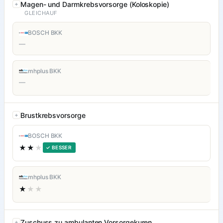
Magen- und Darmkrebsvorsorge (Koloskopie)
GLEICHAUF
BOSCH BKK
—
mhplus BKK
—
Brustkrebsvorsorge
BOSCH BKK
★★
★
✓ BESSER
mhplus BKK
★
★★
Zuschuss zu ambulanten Vorsorgekuren