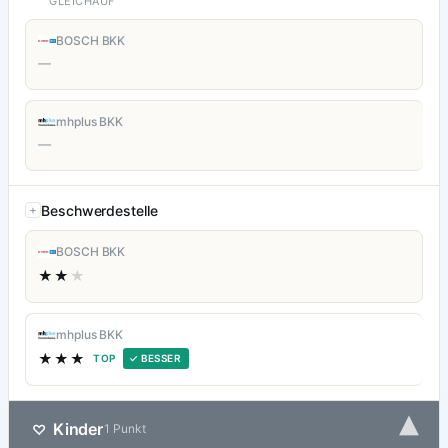
GLEICHAUF
BOSCH BKK
—
mhplus BKK
—
Beschwerdestelle
BOSCH BKK
★★
★
mhplus BKK
★★★
TOP
✓ BESSER
▾
Kinder
♡
1 Punkt