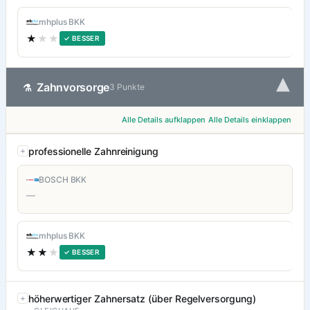
mhplus BKK
★
★★
✓ BESSER
▾
Zahnvorsorge
⚗
3 Punkte
Alle Details aufklappen
Alle Details einklappen
professionelle Zahnreinigung
BOSCH BKK
—
mhplus BKK
★★
★
✓ BESSER
höherwertiger Zahnersatz (über Regelversorgung)