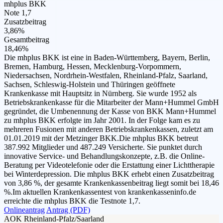
mhplus BKK
Note 1,7
Zusatzbeitrag
3,86%
Gesamtbeitrag
18,46%
Die mhplus BKK ist eine in Baden-Württemberg, Bayern, Berlin,
Bremen, Hamburg, Hessen, Mecklenburg-Vorpommern,
Niedersachsen, Nordrhein-Westfalen, Rheinland-Pfalz, Saarland,
Sachsen, Schleswig-Holstein und Thüringen geöffnete
Krankenkasse mit Hauptsitz in Nürnberg. Sie wurde 1952 als
Betriebskrankenkasse für die Mitarbeiter der Mann+Hummel GmbH
gegründet, die Umbenennung der Kasse von BKK Mann+Hummel
zu mhplus BKK erfolgte im Jahr 2001. In der Folge kam es zu
mehreren Fusionen mit anderen Betriebskrankenkassen, zuletzt am
01.01.2019 mit der Metzinger BKK.Die mhplus BKK betreut
387.992 Mitglieder und 487.249 Versicherte. Sie punktet durch
innovative Service- und Behandlungskonzepte, z.B. die Online-
Beratung per Videotelefonie oder die Erstattung einer Lichttherapie
bei Winterdepression. Die mhplus BKK erhebt einen Zusatzbeitrag
von 3,86 %, der gesamte Krankenkassenbeitrag liegt somit bei 18,46
%.Im aktuellen Krankenkassentest von krankenkasseninfo.de
erreichte die mhplus BKK die Testnote 1,7.
Onlineantrag
Antrag (PDF)
AOK Rheinland-Pfalz/Saarland