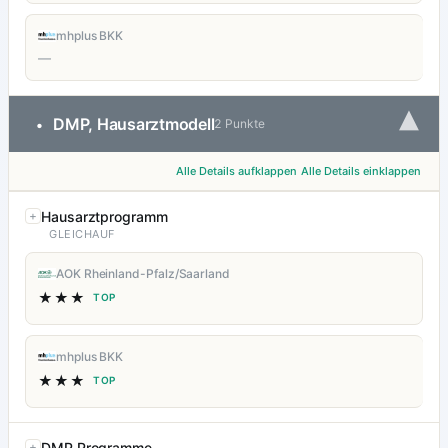
mhplus BKK
—
▾
DMP, Hausarztmodell
•
2 Punkte
Alle Details aufklappen
Alle Details einklappen
Hausarztprogramm
GLEICHAUF
AOK Rheinland-Pfalz/Saarland
★★★
TOP
mhplus BKK
★★★
TOP
DMP Programme