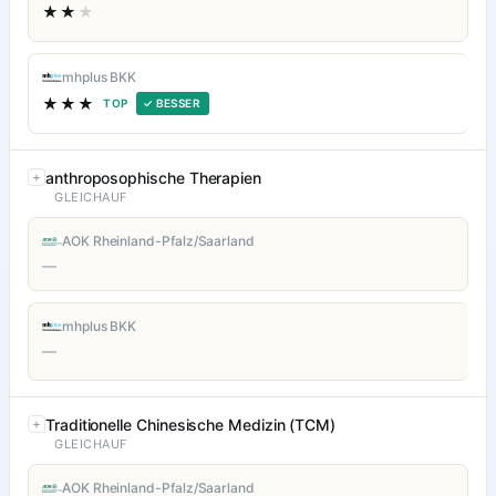
★★
★
mhplus BKK
★★★
TOP
✓ BESSER
anthroposophische Therapien
GLEICHAUF
AOK Rheinland-Pfalz/Saarland
—
mhplus BKK
—
Traditionelle Chinesische Medizin (TCM)
GLEICHAUF
AOK Rheinland-Pfalz/Saarland