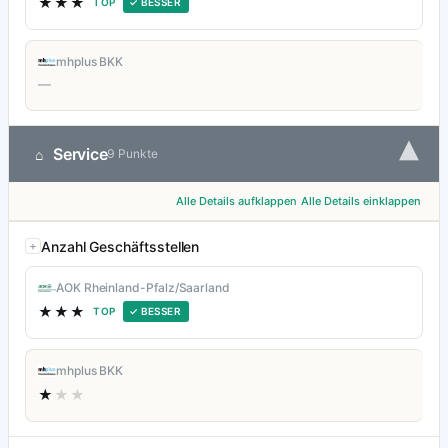
★★★
TOP
✓ BESSER
mhplus BKK
—
▾
Service
⌂
9 Punkte
Alle Details aufklappen
Alle Details einklappen
Anzahl Geschäftsstellen
AOK Rheinland-Pfalz/Saarland
★★★
TOP
✓ BESSER
mhplus BKK
★
★★