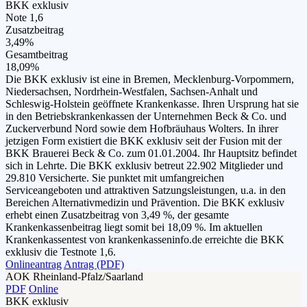
BKK exklusiv
Note 1,6
Zusatzbeitrag
3,49%
Gesamtbeitrag
18,09%
Die BKK exklusiv ist eine in Bremen, Mecklenburg-Vorpommern,
Niedersachsen, Nordrhein-Westfalen, Sachsen-Anhalt und
Schleswig-Holstein geöffnete Krankenkasse. Ihren Ursprung hat sie
in den Betriebskrankenkassen der Unternehmen Beck & Co. und
Zuckerverbund Nord sowie dem Hofbräuhaus Wolters. In ihrer
jetzigen Form existiert die BKK exklusiv seit der Fusion mit der
BKK Brauerei Beck & Co. zum 01.01.2004. Ihr Hauptsitz befindet
sich in Lehrte. Die BKK exklusiv betreut 22.902 Mitglieder und
29.810 Versicherte. Sie punktet mit umfangreichen
Serviceangeboten und attraktiven Satzungsleistungen, u.a. in den
Bereichen Alternativmedizin und Prävention. Die BKK exklusiv
erhebt einen Zusatzbeitrag von 3,49 %, der gesamte
Krankenkassenbeitrag liegt somit bei 18,09 %. Im aktuellen
Krankenkassentest von krankenkasseninfo.de erreichte die BKK
exklusiv die Testnote 1,6.
Onlineantrag
Antrag (PDF)
AOK Rheinland-Pfalz/Saarland
PDF
Online
BKK exklusiv