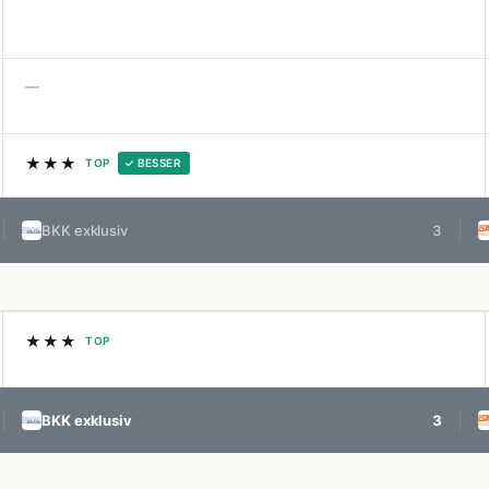
—
★★★
TOP
✓ BESSER
BKK exklusiv
3
★★★
TOP
BKK exklusiv
3