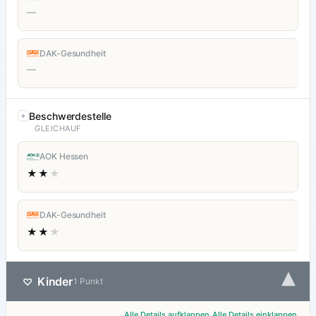
—
DAK-Gesundheit
—
Beschwerdestelle
GLEICHAUF
AOK Hessen
★★
★
DAK-Gesundheit
★★
★
▾
Kinder
♡
1 Punkt
Alle Details aufklappen
Alle Details einklappen