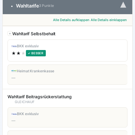
▾
Wahltarife
•
3 Punkte
Alle Details aufklappen
Alle Details einklappen
Wahltarif Selbstbehalt
BKK exklusiv
★★
★
✓ BESSER
Heimat Krankenkasse
—
Wahltarif Beitragsrückerstattung
GLEICHAUF
BKK exklusiv
—