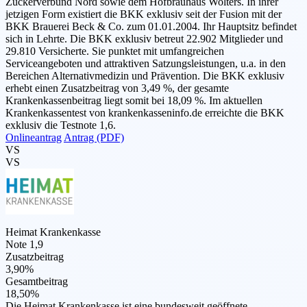
Zuckerverbund Nord sowie dem Hofbräuhaus Wolters. In ihrer
jetzigen Form existiert die BKK exklusiv seit der Fusion mit der
BKK Brauerei Beck & Co. zum 01.01.2004. Ihr Hauptsitz befindet
sich in Lehrte. Die BKK exklusiv betreut 22.902 Mitglieder und
29.810 Versicherte. Sie punktet mit umfangreichen
Serviceangeboten und attraktiven Satzungsleistungen, u.a. in den
Bereichen Alternativmedizin und Prävention. Die BKK exklusiv
erhebt einen Zusatzbeitrag von 3,49 %, der gesamte
Krankenkassenbeitrag liegt somit bei 18,09 %. Im aktuellen
Krankenkassentest von krankenkasseninfo.de erreichte die BKK
exklusiv die Testnote 1,6.
Onlineantrag
Antrag (PDF)
VS
VS
Heimat Krankenkasse
Note 1,9
Zusatzbeitrag
3,90%
Gesamtbeitrag
18,50%
Die Heimat Krankenkasse ist eine bundesweit geöffnete