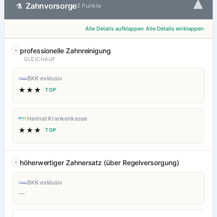
▾
Zahnvorsorge
⚗
3 Punkte
Alle Details aufklappen
Alle Details einklappen
professionelle Zahnreinigung
GLEICHAUF
BKK exklusiv
★★★
TOP
Heimat Krankenkasse
★★★
TOP
höherwertiger Zahnersatz (über Regelversorgung)
BKK exklusiv
—