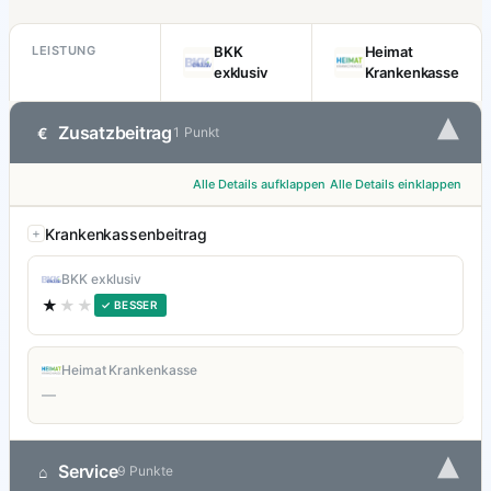
LEISTUNG
BKK
Heimat
exklusiv
Krankenkasse
▾
Zusatzbeitrag
€
1 Punkt
Alle Details aufklappen
Alle Details einklappen
Krankenkassenbeitrag
BKK exklusiv
★
★★
✓ BESSER
Heimat Krankenkasse
—
▾
Service
⌂
9 Punkte