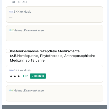
GLEICHAUF
BKK exklusiv
—
Heimat Krankenkasse
—
Kostenübernahme rezeptfreie Medikamente
(z.B.Homöopathie, Phytotherapie, Anthroposophische
Medizin ) ab 18 Jahre
BKK exklusiv
★★★
TOP
✓ BESSER
Heimat Krankenkasse
—