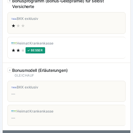
Bonusprogramm (Bonus-Geldprämie) für selbst
Versicherte
BKK exklusiv
★
★★
Heimat Krankenkasse
★★
★
✓ BESSER
Bonusmodell (Erläuterungen)
GLEICHAUF
BKK exklusiv
—
Heimat Krankenkasse
—