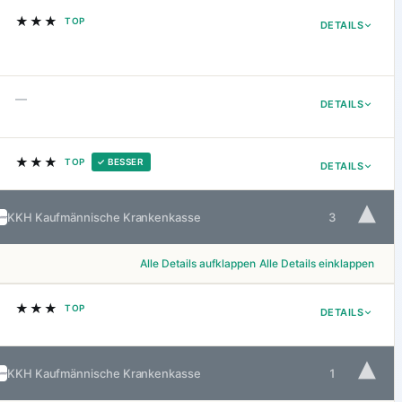
★★★
TOP
DETAILS
—
DETAILS
★★★
TOP
✓ BESSER
DETAILS
▾
KKH Kaufmännische Krankenkasse
3
Alle Details aufklappen
Alle Details einklappen
★★★
TOP
DETAILS
▾
KKH Kaufmännische Krankenkasse
1