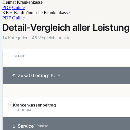
Heimat Krankenkasse
PDF
Online
KKH Kaufmännische Krankenkasse
PDF
Online
Detail-Vergleich aller Leistun
14 Kategorien · 45 Vergleichspunkte
LEISTUNG
Zusatzbeitrag
€
1 Punkt
Krankenkassenbeitrag
GLEICHAUF
Service
⌂
9 Punkte