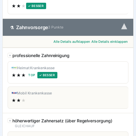
★★
★
✓ BESSER
▾
Zahnvorsorge
⚗
3 Punkte
Alle Details aufklappen
Alle Details einklappen
professionelle Zahnreinigung
Heimat Krankenkasse
★★★
TOP
✓ BESSER
Mobil Krankenkasse
★★
★
höherwertiger Zahnersatz (über Regelversorgung)
GLEICHAUF