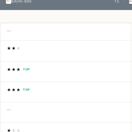
BAHN-BKK
15
—
★★
★
★★★
TOP
★★★
TOP
—
★
★★