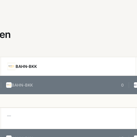
gen
BAHN-BKK
BAHN-BKK
0
—