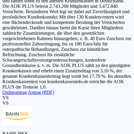
und zählen somit zu den ältesten Krankenkassen in Deutschland.
Die AOK PLUS betreut 2.743.268 Mitglieder und 3.472.840
Versicherte. Besonderen Wert legt sie dabei auf Zuverlässigkeit und
persönlichen Kundenkontakt: Mit über 130 Kundencentern wird
eine flächendeckende und kompetente Beratung der Versicherten
gewährleistet. Darüber hinaus bietet die Kasse ihren Mitgliedern
zahlreiche Zusatzleistungen, die über den gesetzlichen
vorgeschriebenen Rahmen hinausgehen, z. B. 40 Euro Zuschuss zur
professionellen Zahnreinigung, bis zu 180 Euro/Jahr für
osteopathische Behandlungen, Zuschuss zur künstlichen
Befruchtung, Zuschuss für zusätzliche
Schwangerschaftsvorsorgeuntersuchungen, kostenfreie
Gesundheitskurse u. v. m. Die AOK PLUS zählt zu den günstigsten
Krankenkassen und erhebt einen Zusatzbeitrag von 3,10 %, der
gesamte Krankenkassenbeitrag liegt somit bei 17,70 %. Im aktuellen
Krankenkassentest von krankenkasseninfo.de erreichte die AOK
PLUS die Testnote 1,0.
Onlineantrag
Antrag (PDF)
VS
VS
BAHN-BKK