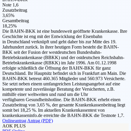
Note 1,6
Zusatzbeitrag
3,65%
Gesamtbeitrag
18,25%
Die BAHN-BKK ist eine bundesweit geöffnete Krankenkasse. Ihre
Geschichte ist eng mit der Entwicklung der Eisenbahn
in Deutschland verknüpft und geht daher bis zur Mitte des 19.
Jahrhundert zurück. In ihrer heutigen Form besteht die BAHN-
BKK seit der Fusion der westdeutschen Bundesbahn-
Betriebskrankenkasse (BBKK) und der ostdeutschen Reichsbahn-
Betriebskrankenkasse (RBKK) im Jahr 1996. Am 01.12.1998
erfolgte schließlich die Öffnung der BAHN-BKK für ganz
Deutschland. Ihr Hauptsitz befindet sich in Frankfurt am Main. Die
BAHN-BKK betreut 460.365 Mitglieder und 560.973 Versicherte.
Sie setzt neben einem umfangreichen Leistungsangebot auf eine
kompetente und zuverlässige Beratung der Versicherten, z.B.
mithilfe einer weltweiten und rund um die Uhr
verfügbaren Gesundheitshotline. Die BAHN-BKK erhebt einen
Zusatzbeitrag von 3,65 %, der gesamte Krankenkassenbeitrag liegt
somit bei 18,25 %. Im aktuellen Krankenkassentest von
krankenkasseninfo.de erreichte die BAHN-BKK die Testnote 1,7.
Onlineantrag
Antrag (PDF)
AOK PLUS