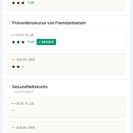
★★★
TOP
Präventionskurse von Fremdanbietern
AOK PLUS
★★★
TOP
✓ BESSER
BAHN-BKK
★★
★
Gesundheitskonto
GLEICHAUF
AOK PLUS
—
BAHN-BKK