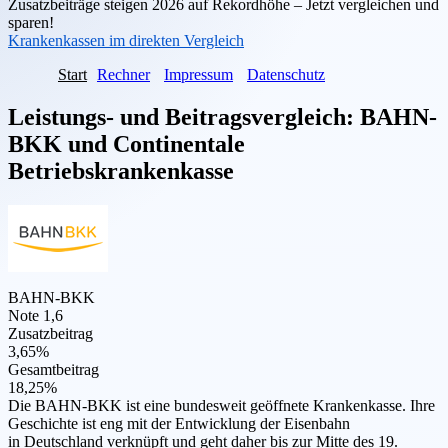
Zusatzbeiträge steigen 2026 auf Rekordhöhe – Jetzt vergleichen und
sparen!
Krankenkassen im direkten Vergleich
Start
Rechner
Impressum
Datenschutz
Leistungs- und Beitragsvergleich:
BAHN-
BKK
und
Continentale
Betriebskrankenkasse
BAHN-BKK
Note 1,6
Zusatzbeitrag
3,65%
Gesamtbeitrag
18,25%
Die BAHN-BKK ist eine bundesweit geöffnete Krankenkasse. Ihre
Geschichte ist eng mit der Entwicklung der Eisenbahn
in Deutschland verknüpft und geht daher bis zur Mitte des 19.