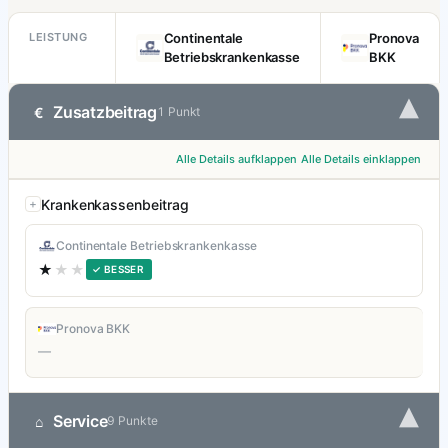
LEISTUNG
Continentale
Pronova
Betriebskrankenkasse
BKK
▾
Zusatzbeitrag
€
1 Punkt
Alle Details aufklappen
Alle Details einklappen
Krankenkassenbeitrag
Continentale Betriebskrankenkasse
★
★★
✓ BESSER
Pronova BKK
—
▾
Service
⌂
9 Punkte