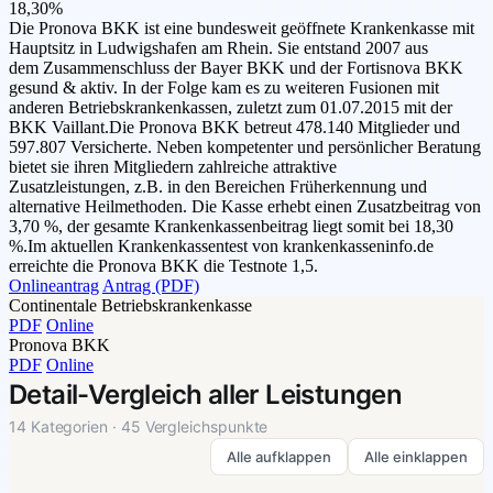
18,30%
Die Pronova BKK ist eine bundesweit geöffnete Krankenkasse mit
Hauptsitz in Ludwigshafen am Rhein. Sie entstand 2007 aus
dem Zusammenschluss der Bayer BKK und der Fortisnova BKK
gesund & aktiv. In der Folge kam es zu weiteren Fusionen mit
anderen Betriebskrankenkassen, zuletzt zum 01.07.2015 mit der
BKK Vaillant.Die Pronova BKK betreut 478.140 Mitglieder und
597.807 Versicherte. Neben kompetenter und persönlicher Beratung
bietet sie ihren Mitgliedern zahlreiche attraktive
Zusatzleistungen, z.B. in den Bereichen Früherkennung und
alternative Heilmethoden. Die Kasse erhebt einen Zusatzbeitrag von
3,70 %, der gesamte Krankenkassenbeitrag liegt somit bei 18,30
%.Im aktuellen Krankenkassentest von krankenkasseninfo.de
erreichte die Pronova BKK die Testnote 1,5.
Onlineantrag
Antrag (PDF)
Continentale Betriebskrankenkasse
PDF
Online
Pronova BKK
PDF
Online
Detail-Vergleich aller Leistungen
14 Kategorien · 45 Vergleichspunkte
Alle aufklappen
Alle einklappen