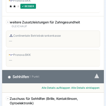
Pronova BKK
★★
★
✓ BESSER
weitere Zusatzleistungen für Zahngesundheit
GLEICHAUF
Continentale Betriebskrankenkasse
—
Pronova BKK
—
▾
Sehhilfen
◉
1 Punkt
Alle Details aufklappen
Alle Details einklappen
Zuschuss für Sehhilfen (Brille, Kontaktlinsen,
Optoelektronik)