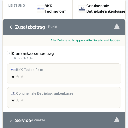
LEISTUNG
BKK
Continentale
Technoform
Betriebskrankenkasse
▾
Zusatzbeitrag
€
1 Punkt
Alle Details aufklappen
Alle Details einklappen
Krankenkassenbeitrag
GLEICHAUF
BKK Technoform
★
★★
Continentale Betriebskrankenkasse
★
★★
▾
Service
⌂
9 Punkte