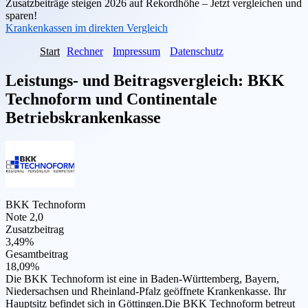
Zusatzbeiträge steigen 2026 auf Rekordhöhe – Jetzt vergleichen und
sparen!
Krankenkassen im direkten Vergleich
Start
Rechner
Impressum
Datenschutz
Leistungs- und Beitragsvergleich:
BKK
Technoform
und
Continentale
Betriebskrankenkasse
BKK Technoform
Note 2,0
Zusatzbeitrag
3,49%
Gesamtbeitrag
18,09%
Die BKK Technoform ist eine in Baden-Württemberg, Bayern,
Niedersachsen und Rheinland-Pfalz geöffnete Krankenkasse. Ihr
Hauptsitz befindet sich in Göttingen.Die BKK Technoform betreut