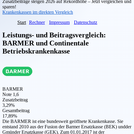
Zusatzbeiträge steigen 2026 auf Rekordhöhe – Jetzt vergleichen und
sparen!
Krankenkassen im direkten Vergleich
Start
Rechner
Impressum
Datenschutz
Leistungs- und Beitragsvergleich:
BARMER
und
Continentale
Betriebskrankenkasse
BARMER
Note 1,6
Zusatzbeitrag
3,29%
Gesamtbeitrag
17,89%
Die BARMER ist eine bundesweit geöffnete Krankenkasse. Sie
entstand 2010 aus der Fusion der Barmer Ersatzkasse (BEK) undder
Gmünder Ersatzkasse (GEK). Zum 01.01.2017 ist der