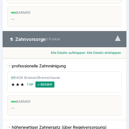
BARMER
—
▾
Zahnvorsorge
⚗
3 Punkte
Alle Details aufklappen
Alle Details einklappen
professionelle Zahnreinigung
AOK Bremen/Bremerhaven
★★★
TOP
✓ BESSER
BARMER
—
höherwertiger Zahnersatz (über Regelversorgung)