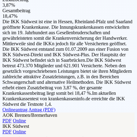
3,87%
Gesamtbeitrag
18,47%
Die IKK Südwest ist eine in Hessen, Rheinland-Pfalz und Saarland
geöffnete Krankenkasse. Die Innungskrankenkassen entwickelten
sich im 19. Jahrhundert aus Gesellenbruderschaften und
gewährleisteten somit die Krankenversicherung der Handwerker.
Mittlerweile sind die IKKn jedoch für alle Versicherten geöffnet.
Die IKK Südwest entstand zum 01.07.2009 aus einer Fusion von
IKK Südwest-Direkt und IKK Südwest-Plus. Der Hauptsitz der
IKK Südwest befindet sich in Saarbrücken.Die IKK Südwest
betreut 473.370 Mitglieder und 621.901 Versicherte. Neben den
gesetzlich vorgeschriebenen Leistungen bietet sie ihren Mitgliedern
zahlreiche attraktive Zusatzleistungen, z.B. in den Bereichen
Schwangerschaft und alternative Heilmethoden. Die IKK Südwest
erhebt einen Zusatzbeitrag von 3,87 %, der gesamte
Krankenkassenbeitrag liegt somit bei 18,47 %.Im aktuellen
Krankenkassentest von krankenkasseninfo.de erreichte die IKK
Südwest die Testnote 1,4.
Onlineantrag
Antrag (PDF)
AOK Bremen/Bremerhaven
PDF
Online
IKK Südwest
PDF
Online