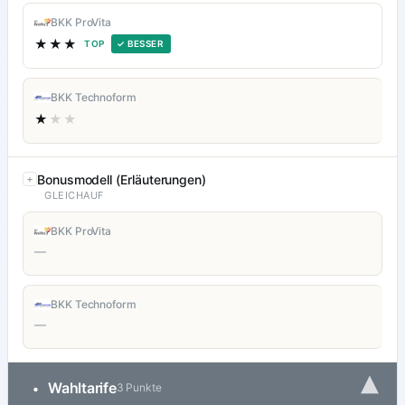
BKK ProVita
★★★
TOP
✓ BESSER
BKK Technoform
★
★★
Bonusmodell (Erläuterungen)
GLEICHAUF
BKK ProVita
—
BKK Technoform
—
▾
Wahltarife
•
3 Punkte