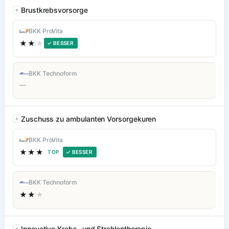
Brustkrebsvorsorge
BKK ProVita
★★
★
✓ BESSER
BKK Technoform
—
Zuschuss zu ambulanten Vorsorgekuren
BKK ProVita
★★★
TOP
✓ BESSER
BKK Technoform
★★
★
Innovative Krebs- und Strahlentherapie