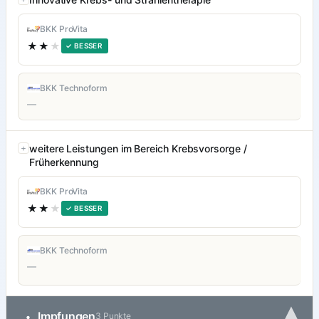
BKK ProVita
★★
★
✓ BESSER
BKK Technoform
—
weitere Leistungen im Bereich Krebsvorsorge /
Früherkennung
BKK ProVita
★★
★
✓ BESSER
BKK Technoform
—
▾
Impfungen
•
3 Punkte