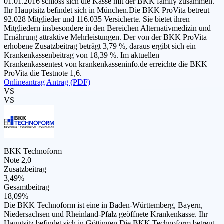
01.01.2016 schloss sich die Kasse mit der BKK family zusammen.
Ihr Hauptsitz befindet sich in München.Die BKK ProVita betreut
92.028 Mitglieder und 116.035 Versicherte. Sie bietet ihren
Mitgliedern insbesondere in den Bereichen Alternativmedizin und
Ernährung attraktive Mehrleistungen. Der von der BKK ProVita
erhobene Zusatzbeitrag beträgt 3,79 %, daraus ergibt sich ein
Krankenkassenbeitrag von 18,39 %. Im aktuellen
Krankenkassentest von krankenkasseninfo.de erreichte die BKK
ProVita die Testnote 1,6.
Onlineantrag
Antrag (PDF)
VS
VS
BKK Technoform
Note 2,0
Zusatzbeitrag
3,49%
Gesamtbeitrag
18,09%
Die BKK Technoform ist eine in Baden-Württemberg, Bayern,
Niedersachsen und Rheinland-Pfalz geöffnete Krankenkasse. Ihr
Hauptsitz befindet sich in Göttingen.Die BKK Technoform betreut