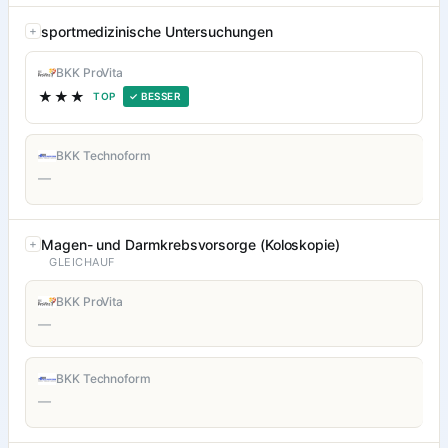
sportmedizinische Untersuchungen
BKK ProVita
★★★
TOP
✓ BESSER
BKK Technoform
—
Magen- und Darmkrebsvorsorge (Koloskopie)
GLEICHAUF
BKK ProVita
—
BKK Technoform
—