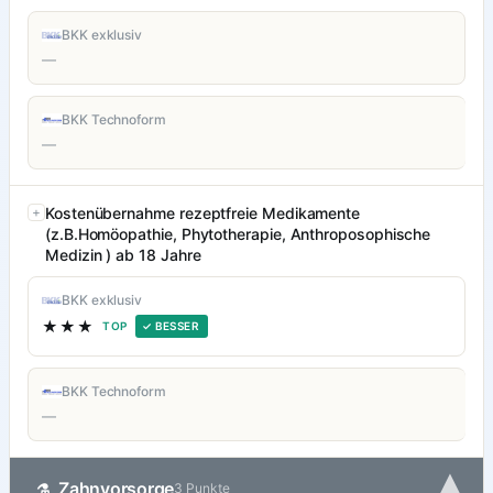
BKK exklusiv
—
BKK Technoform
—
Kostenübernahme rezeptfreie Medikamente
(z.B.Homöopathie, Phytotherapie, Anthroposophische
Medizin ) ab 18 Jahre
BKK exklusiv
★★★
TOP
✓ BESSER
BKK Technoform
—
▾
Zahnvorsorge
⚗
3 Punkte