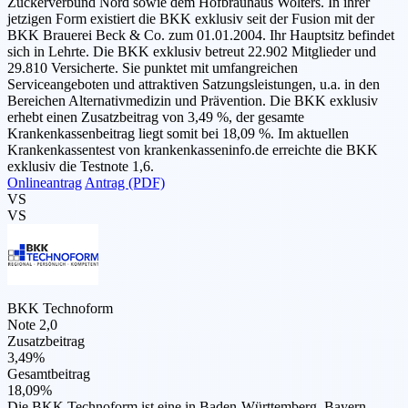
Zuckerverbund Nord sowie dem Hofbräuhaus Wolters. In ihrer
jetzigen Form existiert die BKK exklusiv seit der Fusion mit der
BKK Brauerei Beck & Co. zum 01.01.2004. Ihr Hauptsitz befindet
sich in Lehrte. Die BKK exklusiv betreut 22.902 Mitglieder und
29.810 Versicherte. Sie punktet mit umfangreichen
Serviceangeboten und attraktiven Satzungsleistungen, u.a. in den
Bereichen Alternativmedizin und Prävention. Die BKK exklusiv
erhebt einen Zusatzbeitrag von 3,49 %, der gesamte
Krankenkassenbeitrag liegt somit bei 18,09 %. Im aktuellen
Krankenkassentest von krankenkasseninfo.de erreichte die BKK
exklusiv die Testnote 1,6.
Onlineantrag
Antrag (PDF)
VS
VS
BKK Technoform
Note 2,0
Zusatzbeitrag
3,49%
Gesamtbeitrag
18,09%
Die BKK Technoform ist eine in Baden-Württemberg, Bayern,