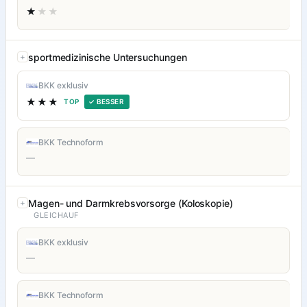
★
★★
sportmedizinische Untersuchungen
BKK exklusiv
★★★
TOP
✓ BESSER
BKK Technoform
—
Magen- und Darmkrebsvorsorge (Koloskopie)
GLEICHAUF
BKK exklusiv
—
BKK Technoform