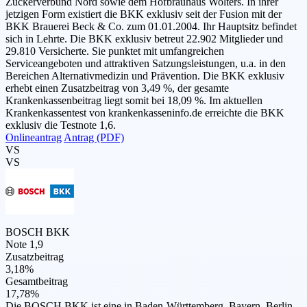
Zuckerverbund Nord sowie dem Hofbräuhaus Wolters. In ihrer
jetzigen Form existiert die BKK exklusiv seit der Fusion mit der
BKK Brauerei Beck & Co. zum 01.01.2004. Ihr Hauptsitz befindet
sich in Lehrte. Die BKK exklusiv betreut 22.902 Mitglieder und
29.810 Versicherte. Sie punktet mit umfangreichen
Serviceangeboten und attraktiven Satzungsleistungen, u.a. in den
Bereichen Alternativmedizin und Prävention. Die BKK exklusiv
erhebt einen Zusatzbeitrag von 3,49 %, der gesamte
Krankenkassenbeitrag liegt somit bei 18,09 %. Im aktuellen
Krankenkassentest von krankenkasseninfo.de erreichte die BKK
exklusiv die Testnote 1,6.
Onlineantrag
Antrag (PDF)
VS
VS
BOSCH BKK
Note 1,9
Zusatzbeitrag
3,18%
Gesamtbeitrag
17,78%
Die BOSCH BKK ist eine in Baden-Württemberg, Bayern, Berlin,