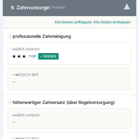
▾
Zahnvorsorge
⚗
3 Punkte
Alle Details aufklappen
Alle Details einklappen
professionelle Zahnreinigung
BKK exklusiv
★★★
TOP
✓ BESSER
BOSCH BKK
—
höherwertiger Zahnersatz (über Regelversorgung)
BKK exklusiv
—
BOSCH BKK