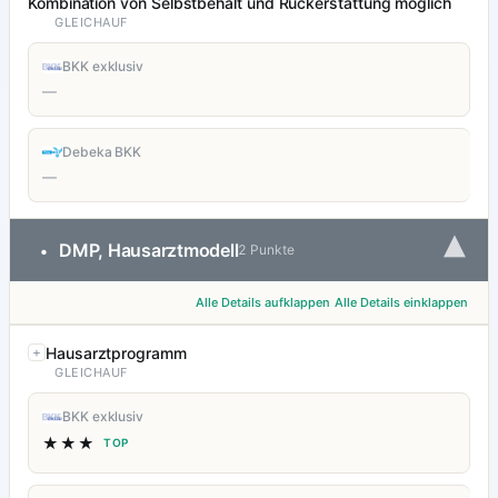
Kombination von Selbstbehalt und Rückerstattung möglich
GLEICHAUF
BKK exklusiv
—
Debeka BKK
—
▾
DMP, Hausarztmodell
•
2 Punkte
Alle Details aufklappen
Alle Details einklappen
Hausarztprogramm
GLEICHAUF
BKK exklusiv
★★★
TOP