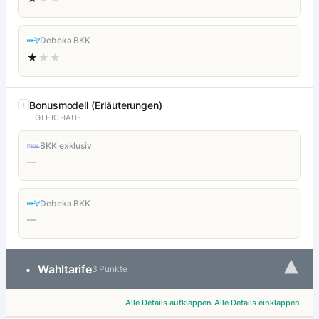
Debeka BKK
★
★★
Bonusmodell (Erläuterungen)
GLEICHAUF
BKK exklusiv
—
Debeka BKK
—
▾
Wahltarife
•
3 Punkte
Alle Details aufklappen
Alle Details einklappen