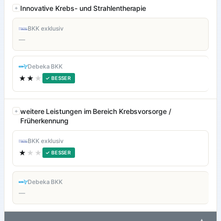
Innovative Krebs- und Strahlentherapie
BKK exklusiv
—
Debeka BKK
★★
★
✓ BESSER
weitere Leistungen im Bereich Krebsvorsorge /
Früherkennung
BKK exklusiv
★
★★
✓ BESSER
Debeka BKK
—