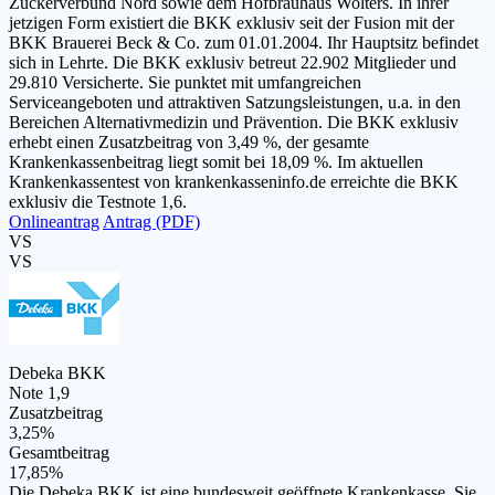
Zuckerverbund Nord sowie dem Hofbräuhaus Wolters. In ihrer
jetzigen Form existiert die BKK exklusiv seit der Fusion mit der
BKK Brauerei Beck & Co. zum 01.01.2004. Ihr Hauptsitz befindet
sich in Lehrte. Die BKK exklusiv betreut 22.902 Mitglieder und
29.810 Versicherte. Sie punktet mit umfangreichen
Serviceangeboten und attraktiven Satzungsleistungen, u.a. in den
Bereichen Alternativmedizin und Prävention. Die BKK exklusiv
erhebt einen Zusatzbeitrag von 3,49 %, der gesamte
Krankenkassenbeitrag liegt somit bei 18,09 %. Im aktuellen
Krankenkassentest von krankenkasseninfo.de erreichte die BKK
exklusiv die Testnote 1,6.
Onlineantrag
Antrag (PDF)
VS
VS
Debeka BKK
Note 1,9
Zusatzbeitrag
3,25%
Gesamtbeitrag
17,85%
Die Debeka BKK ist eine bundesweit geöffnete Krankenkasse. Sie