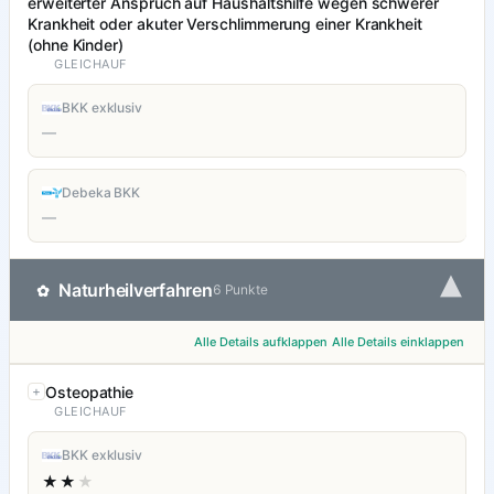
erweiterter Anspruch auf Haushaltshilfe wegen schwerer
Krankheit oder akuter Verschlimmerung einer Krankheit
(ohne Kinder)
GLEICHAUF
BKK exklusiv
—
Debeka BKK
—
▾
Naturheilverfahren
✿
6 Punkte
Alle Details aufklappen
Alle Details einklappen
Osteopathie
GLEICHAUF
BKK exklusiv
★★
★