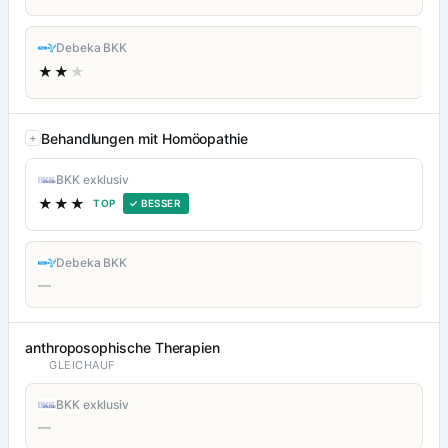
Debeka BKK
★★
★
Behandlungen mit Homöopathie
BKK exklusiv
★★★
TOP
✓ BESSER
Debeka BKK
—
anthroposophische Therapien
GLEICHAUF
BKK exklusiv
—