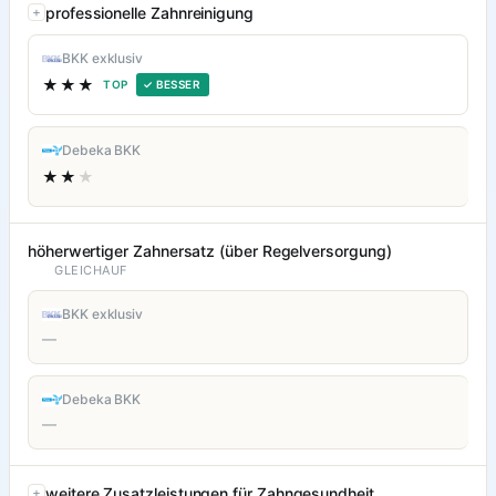
professionelle Zahnreinigung
BKK exklusiv
★★★
TOP
✓ BESSER
Debeka BKK
★★
★
höherwertiger Zahnersatz (über Regelversorgung)
GLEICHAUF
BKK exklusiv
—
Debeka BKK
—
weitere Zusatzleistungen für Zahngesundheit