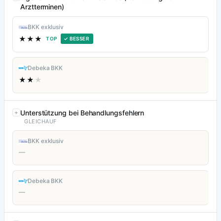
Arztterminen)
BKK exklusiv
★★★
TOP
✓ BESSER
Debeka BKK
★★
★
Unterstützung bei Behandlungsfehlern
GLEICHAUF
BKK exklusiv
—
Debeka BKK
—