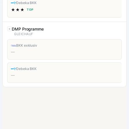
Debeka BKK
★★★
TOP
DMP Programme
GLEICHAUF
BKK exklusiv
—
Debeka BKK
—