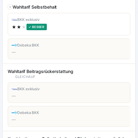
Wahltarif Selbstbehalt
BKK exklusiv
★★
★
✓ BESSER
Debeka BKK
—
Wahltarif Beitragsrückerstattung
GLEICHAUF
BKK exklusiv
—
Debeka BKK
—