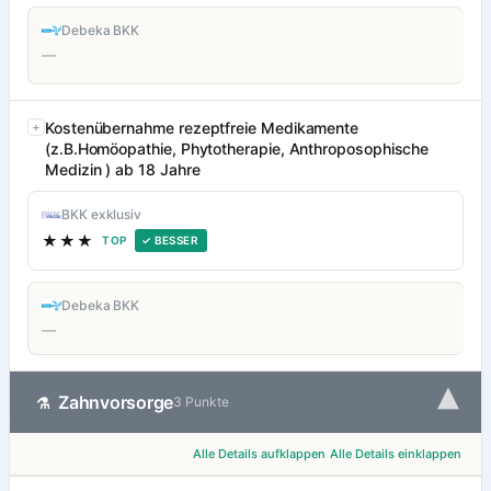
Debeka BKK
—
Kostenübernahme rezeptfreie Medikamente
(z.B.Homöopathie, Phytotherapie, Anthroposophische
Medizin ) ab 18 Jahre
BKK exklusiv
★★★
TOP
✓ BESSER
Debeka BKK
—
▾
Zahnvorsorge
⚗
3 Punkte
Alle Details aufklappen
Alle Details einklappen