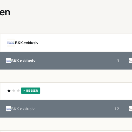
gen
BKK exklusiv
BKK exklusiv
1
★
★★
✓ BESSER
BKK exklusiv
12