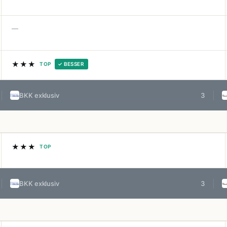
—
★★★
TOP
✓ BESSER
BKK exklusiv
3
★★★
TOP
BKK exklusiv
3