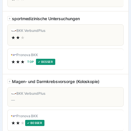
sportmedizinische Untersuchungen
BKK VerbundPlus
★★
★
Pronova BKK
★★★
TOP
✓ BESSER
Magen- und Darmkrebsvorsorge (Koloskopie)
BKK VerbundPlus
—
Pronova BKK
★★
★
✓ BESSER