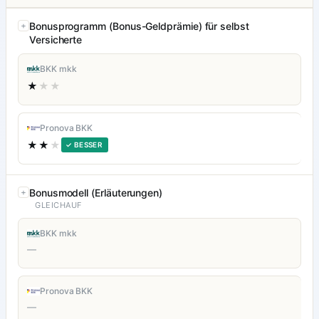
Bonusprogramm (Bonus-Geldprämie) für selbst
Versicherte
BKK mkk
★
★★
Pronova BKK
★★
★
✓ BESSER
Bonusmodell (Erläuterungen)
GLEICHAUF
BKK mkk
—
Pronova BKK
—