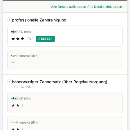
Alle Details aufklappen
Alle Details einklappen
professionelle Zahnreinigung
BKK mkk
★★★
TOP
✓ BESSER
Pronova BKK
—
höherwertiger Zahnersatz (über Regelversorgung)
GLEICHAUF
BKK mkk
★★
★
Pronova BKK
★★
★