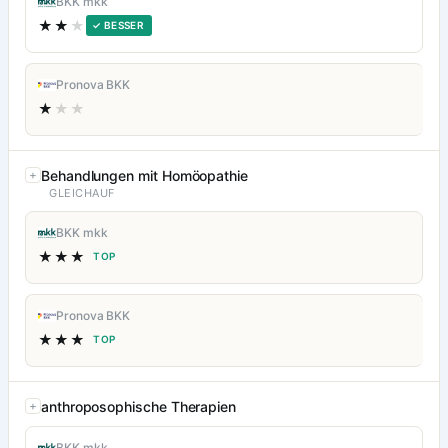
BKK mkk
★★
★
✓ BESSER
Pronova BKK
★
★★
Behandlungen mit Homöopathie
GLEICHAUF
BKK mkk
★★★
TOP
Pronova BKK
★★★
TOP
anthroposophische Therapien
BKK mkk