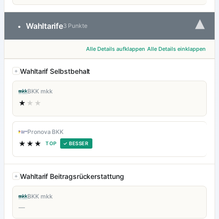
▾
Wahltarife
•
3 Punkte
Alle Details aufklappen
Alle Details einklappen
Wahltarif Selbstbehalt
BKK mkk
★
★★
Pronova BKK
★★★
TOP
✓ BESSER
Wahltarif Beitragsrückerstattung
BKK mkk
—