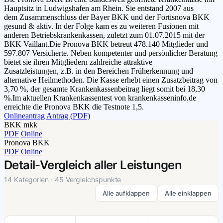
Hauptsitz in Ludwigshafen am Rhein. Sie entstand 2007 aus
dem Zusammenschluss der Bayer BKK und der Fortisnova BKK
gesund & aktiv. In der Folge kam es zu weiteren Fusionen mit
anderen Betriebskrankenkassen, zuletzt zum 01.07.2015 mit der
BKK Vaillant.Die Pronova BKK betreut 478.140 Mitglieder und
597.807 Versicherte. Neben kompetenter und persönlicher Beratung
bietet sie ihren Mitgliedern zahlreiche attraktive
Zusatzleistungen, z.B. in den Bereichen Früherkennung und
alternative Heilmethoden. Die Kasse erhebt einen Zusatzbeitrag von
3,70 %, der gesamte Krankenkassenbeitrag liegt somit bei 18,30
%.Im aktuellen Krankenkassentest von krankenkasseninfo.de
erreichte die Pronova BKK die Testnote 1,5.
Onlineantrag
Antrag (PDF)
BKK mkk
PDF
Online
Pronova BKK
PDF
Online
Detail-Vergleich aller Leistungen
14 Kategorien · 45 Vergleichspunkte
Alle aufklappen
Alle einklappen