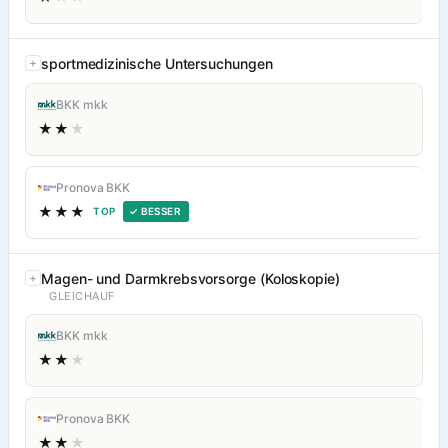
sportmedizinische Untersuchungen
BKK mkk
★★
★
Pronova BKK
★★★
TOP
✓ BESSER
Magen- und Darmkrebsvorsorge (Koloskopie)
GLEICHAUF
BKK mkk
★★
★
Pronova BKK
★★
★