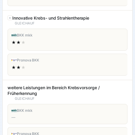
Innovative Krebs- und Strahlentherapie
GLEICHAUF
BKK mkk
★★
★
Pronova BKK
★★
★
weitere Leistungen im Bereich Krebsvorsorge /
Früherkennung
GLEICHAUF
BKK mkk
—
Pronova BKK