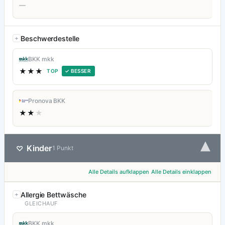
—
Beschwerdestelle
BKK mkk
★★★
TOP
✓ BESSER
Pronova BKK
★★
★
▾
Kinder
♡
1 Punkt
Alle Details aufklappen
Alle Details einklappen
Allergie Bettwäsche
GLEICHAUF
BKK mkk