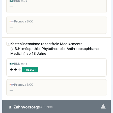
BKK mkk
—
Pronova BKK
—
Kostenübernahme rezeptfreie Medikamente
(z.B.Homöopathie, Phytotherapie, Anthroposophische
Medizin ) ab 18 Jahre
BKK mkk
★★
★
✓ BESSER
Pronova BKK
—
▾
Zahnvorsorge
⚗
3 Punkte