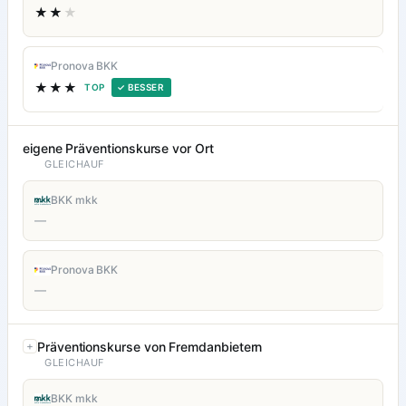
★★
★
Pronova BKK
★★★
TOP
✓ BESSER
eigene Präventionskurse vor Ort
GLEICHAUF
BKK mkk
—
Pronova BKK
—
Präventionskurse von Fremdanbietern
GLEICHAUF
BKK mkk