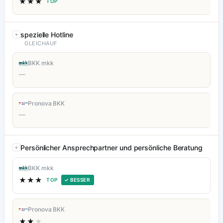
★★★
TOP
spezielle Hotline
GLEICHAUF
BKK mkk
—
Pronova BKK
—
Persönlicher Ansprechpartner und persönliche Beratung
BKK mkk
★★★
TOP
✓ BESSER
Pronova BKK
★★
★