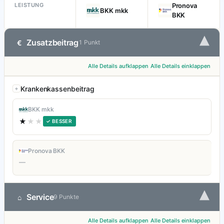
LEISTUNG
Pronova
BKK mkk
BKK
▾
Zusatzbeitrag
€
1 Punkt
Alle Details aufklappen
Alle Details einklappen
Krankenkassenbeitrag
BKK mkk
★
★★
✓ BESSER
Pronova BKK
—
▾
Service
⌂
9 Punkte
Alle Details aufklappen
Alle Details einklappen