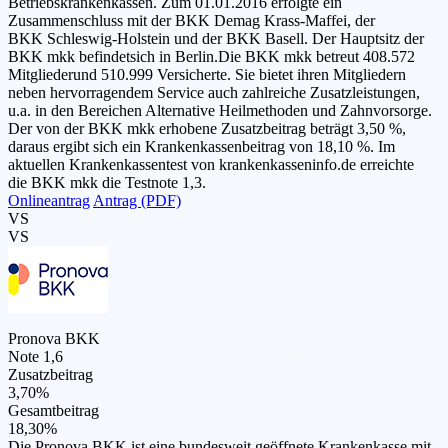
Betriebskrankenkassen. Zum 01.01.2016 erfolgte ein
Zusammenschluss mit der BKK Demag Krass-Maffei, der
BKK Schleswig-Holstein und der BKK Basell. Der Hauptsitz der
BKK mkk befindetsich in Berlin.Die BKK mkk betreut 408.572
Mitgliederund 510.999 Versicherte. Sie bietet ihren Mitgliedern
neben hervorragendem Service auch zahlreiche Zusatzleistungen,
u.a. in den Bereichen Alternative Heilmethoden und Zahnvorsorge.
Der von der BKK mkk erhobene Zusatzbeitrag beträgt 3,50 %,
daraus ergibt sich ein Krankenkassenbeitrag von 18,10 %. Im
aktuellen Krankenkassentest von krankenkasseninfo.de erreichte
die BKK mkk die Testnote 1,3.
Onlineantrag
Antrag (PDF)
VS
VS
Pronova BKK
Note 1,6
Zusatzbeitrag
3,70%
Gesamtbeitrag
18,30%
Die Pronova BKK ist eine bundesweit geöffnete Krankenkasse mit