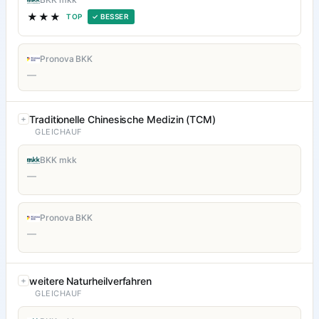
★★★
TOP
✓ BESSER
Pronova BKK
—
Traditionelle Chinesische Medizin (TCM)
GLEICHAUF
BKK mkk
—
Pronova BKK
—
weitere Naturheilverfahren
GLEICHAUF