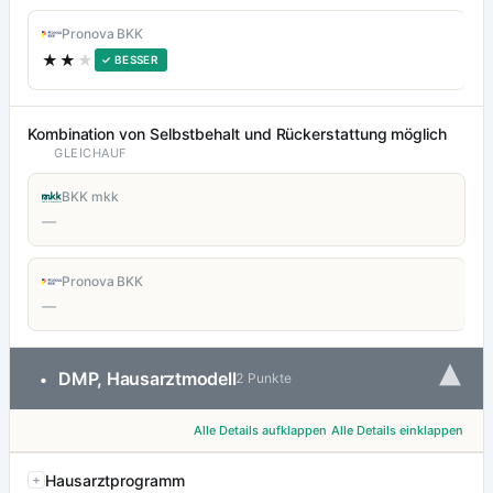
Pronova BKK
★★
★
✓ BESSER
Kombination von Selbstbehalt und Rückerstattung möglich
GLEICHAUF
BKK mkk
—
Pronova BKK
—
▾
DMP, Hausarztmodell
•
2 Punkte
Alle Details aufklappen
Alle Details einklappen
Hausarztprogramm