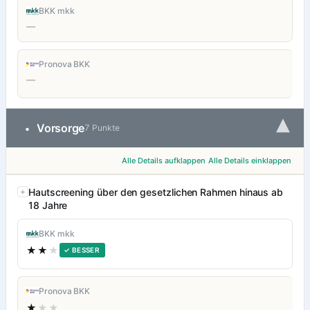
BKK mkk
—
Pronova BKK
—
▾
Vorsorge
•
7 Punkte
Alle Details aufklappen
Alle Details einklappen
Hautscreening über den gesetzlichen Rahmen hinaus ab
18 Jahre
BKK mkk
★★
★
✓ BESSER
Pronova BKK
★
★★