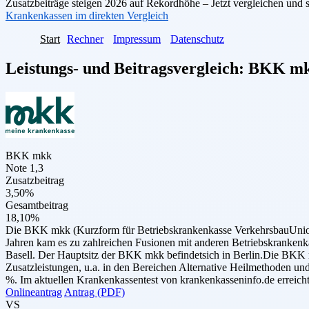
Zusatzbeiträge steigen 2026 auf Rekordhöhe – Jetzt vergleichen und 
Krankenkassen im direkten Vergleich
Start
Rechner
Impressum
Datenschutz
Leistungs- und Beitragsvergleich:
BKK m
BKK mkk
Note 1,3
Zusatzbeitrag
3,50%
Gesamtbeitrag
18,10%
Die BKK mkk (Kurzform für Betriebskrankenkasse VerkehrsbauUnion
Jahren kam es zu zahlreichen Fusionen mit anderen Betriebskrank
Basell. Der Hauptsitz der BKK mkk befindetsich in Berlin.Die BKK m
Zusatzleistungen, u.a. in den Bereichen Alternative Heilmethoden u
%. Im aktuellen Krankenkassentest von krankenkasseninfo.de erreich
Onlineantrag
Antrag (PDF)
VS