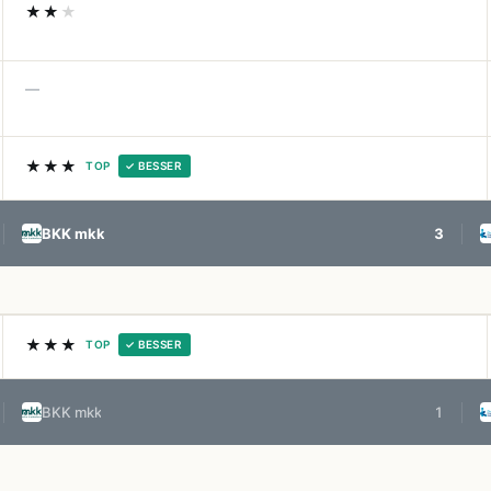
★★
★
—
★★★
TOP
✓ BESSER
BKK mkk
3
★★★
TOP
✓ BESSER
BKK mkk
1