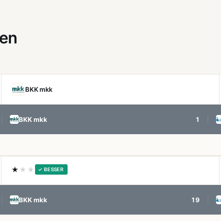
gen
BKK mkk
BKK mkk
1
★
★★
✓ BESSER
BKK mkk
19