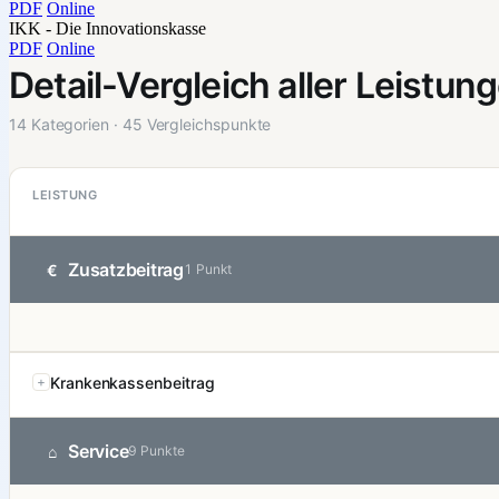
PDF
Online
IKK - Die Innovationskasse
PDF
Online
Detail-Vergleich aller Leistun
14 Kategorien · 45 Vergleichspunkte
LEISTUNG
Zusatzbeitrag
€
1 Punkt
Krankenkassenbeitrag
Service
⌂
9 Punkte