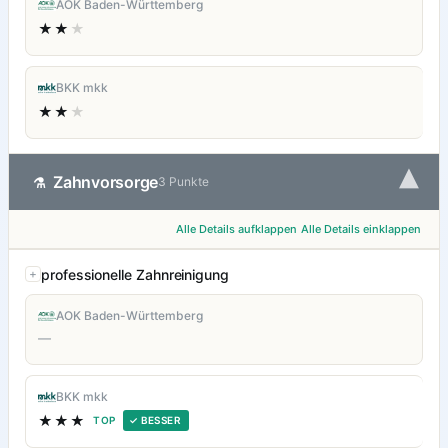
AOK Baden-Württemberg
★★
★
BKK mkk
★★
★
▾
Zahnvorsorge
⚗
3 Punkte
Alle Details aufklappen
Alle Details einklappen
professionelle Zahnreinigung
AOK Baden-Württemberg
—
BKK mkk
★★★
TOP
✓ BESSER