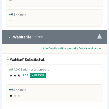
—
BKK mkk
—
▾
Wahltarife
•
3 Punkte
Alle Details aufklappen
Alle Details einklappen
Wahltarif Selbstbehalt
AOK Baden-Württemberg
★★★
TOP
✓ BESSER
BKK mkk
★
★★