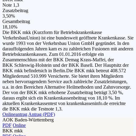
Note 1,3
Zusatzbeitrag
3,50%
Gesamtbeitrag
18,10%
Die BKK mkk (Kurzform für Betriebskrankenkasse
VerkehrsbauUnion) ist eine bundesweit geöffnete Krankenkasse. Sie
wurde 1993 von der Verkehrsbau Union GmbH gegründet. In den
darauffolgenden Jahren kam es zu zahlreichen Fusionen mit anderen
Betriebskrankenkassen. Zum 01.01.2016 erfolgte ein
Zusammenschluss mit der BKK Demag Krass-Maffei, der
BKK Schleswig-Holstein und der BKK Basell. Der Hauptsitz der
BKK mkk befindetsich in Berlin.Die BKK mkk betreut 408.572
Mitgliederund 510.999 Versicherte. Sie bietet ihren Mitgliedern
neben hervorragendem Service auch zahlreiche Zusatzleistungen,
u.a. in den Bereichen Alternative Heilmethoden und Zahnvorsorge.
Der von der BKK mkk erhobene Zusatzbeitrag beträgt 3,50 %,
daraus ergibt sich ein Krankenkassenbeitrag von 18,10 %. Im
aktuellen Krankenkassentest von krankenkasseninfo.de erreichte
die BKK mkk die Testnote 1,3.
Onlineantrag
Antrag (PDF)
AOK Baden-Württemberg
PDF
Online
BKK mkk