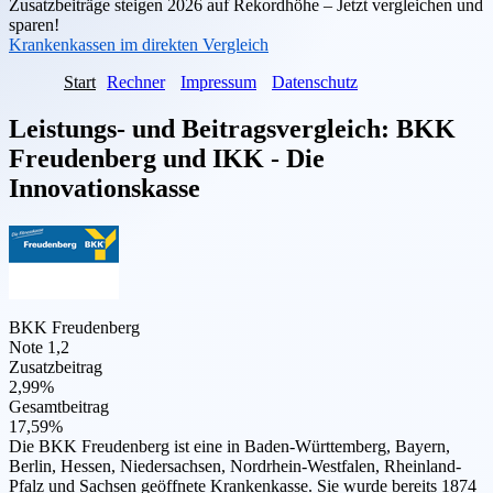
Zusatzbeiträge steigen 2026 auf Rekordhöhe – Jetzt vergleichen und
sparen!
Krankenkassen im direkten Vergleich
Start
Rechner
Impressum
Datenschutz
Leistungs- und Beitragsvergleich:
BKK
Freudenberg
und
IKK - Die
Innovationskasse
BKK Freudenberg
Note 1,2
Zusatzbeitrag
2,99%
Gesamtbeitrag
17,59%
Die BKK Freudenberg ist eine in Baden-Württemberg, Bayern,
Berlin, Hessen, Niedersachsen, Nordrhein-Westfalen, Rheinland-
Pfalz und Sachsen geöffnete Krankenkasse. Sie wurde bereits 1874