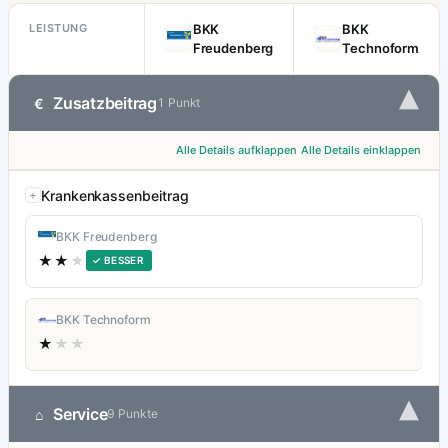
LEISTUNG
BKK
BKK
Freudenberg
Technoform
▾
Zusatzbeitrag
€
1 Punkt
Alle Details aufklappen
Alle Details einklappen
Krankenkassenbeitrag
BKK Freudenberg
★★
★
✓ BESSER
BKK Technoform
★
★★
▾
Service
⌂
9 Punkte