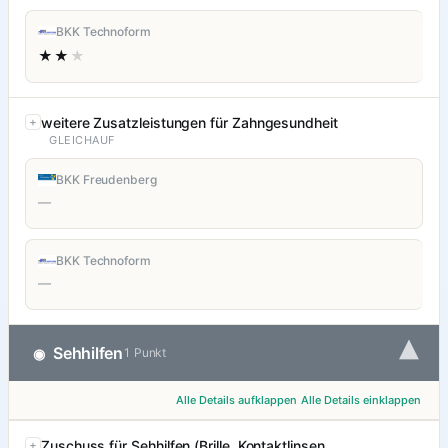
BKK Technoform
★★
★
weitere Zusatzleistungen für Zahngesundheit
GLEICHAUF
BKK Freudenberg
—
BKK Technoform
—
▾
Sehhilfen
◉
1 Punkt
Alle Details aufklappen
Alle Details einklappen
Zuschuss für Sehhilfen (Brille, Kontaktlinsen,