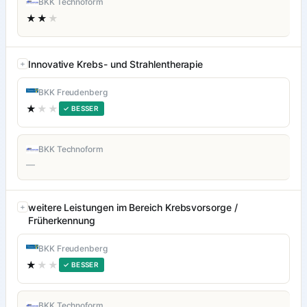
BKK Technoform
★★
★
Innovative Krebs- und Strahlentherapie
BKK Freudenberg
★
★★
✓ BESSER
BKK Technoform
—
weitere Leistungen im Bereich Krebsvorsorge /
Früherkennung
BKK Freudenberg
★
★★
✓ BESSER
BKK Technoform