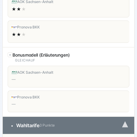
AOK Sachsen-Anhalt
★★
★
Pronova BKK
★★
★
Bonusmodell (Erläuterungen)
GLEICHAUF
AOK Sachsen-Anhalt
—
Pronova BKK
—
▾
Wahltarife
•
3 Punkte