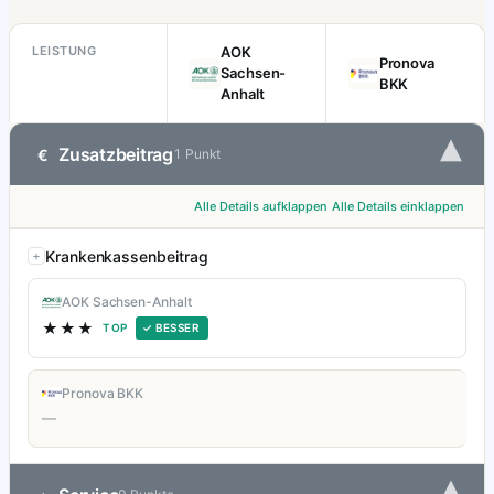
LEISTUNG
AOK
Pronova
Sachsen-
BKK
Anhalt
▾
Zusatzbeitrag
€
1 Punkt
Alle Details aufklappen
Alle Details einklappen
Krankenkassenbeitrag
AOK Sachsen-Anhalt
★★★
TOP
✓ BESSER
Pronova BKK
—