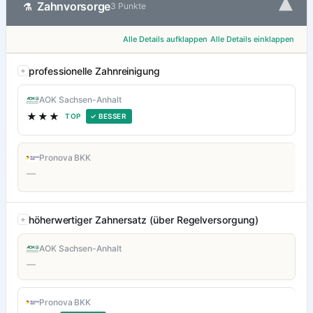
▾
Zahnvorsorge
⚗
3 Punkte
Alle Details aufklappen
Alle Details einklappen
professionelle Zahnreinigung
AOK Sachsen-Anhalt
★★★
TOP
✓ BESSER
Pronova BKK
—
höherwertiger Zahnersatz (über Regelversorgung)
AOK Sachsen-Anhalt
—
Pronova BKK