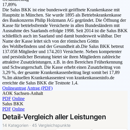
17,89%
Die Salus BKK ist eine bundesweit geöffnete Krankenkasse mit
Hauptsitz in München. Sie wurde 1895 als Betriebskrankenkasse
des Baukonzerns Philip Holzmann AG gegründet. Die Öffnung der
Kasse für betriebsfremde Versicherte in allen Bundesländern mit
Ausnahme des Saarlands erfolgte 1998. Seit 2014 ist die Salus BKK
schließlich auch im Saarland und damit bundesweit wählbar. Der
Name der Kasse leitet sich von der römischen Göttin
des Wohlbefindens und der Gesundheit ab.Die Salus BKK betreut
137.058 Mitglieder und 174.203 Versicherte. Neben kompetenter
und persönlicher Beratung bietet sie ihren Mitgliedern zahlreiche
attraktive Zusatzleistungen, z.B. in den Bereichen Früherkennung
und Schwangerschaft. Die Kasse erhebt einen Zusatzbeitrag von
3,29 %, der gesamte Krankenkassenbeitrag liegt somit bei 17,89
%.Im aktuellen Krankenkassentest von krankenkasseninfo.de
erreichte die Salus BKK die Testnote 1,4.
Onlineantrag
Antrag (PDF)
AOK Sachsen-Anhalt
PDF
Online
Salus BKK
PDF
Online
Detail-Vergleich aller Leistungen
14 Kategorien · 45 Vergleichspunkte